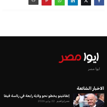
الجمعية العمومية. مما يعزز فرصته للفوز في الانتخابات المقررة عام
2027، ويجعله المرشح الأكثر حظًا حتى الآن.
هذا الدعم الواسع يأتي على الرغم من الانتقادات التي وجهت
لإنفانتينو في الآونة الأخيرة. حتى الآن، لم يتقدم أي مرشح منافس
في السباق الانتخابي، ولم تتمكن الأصوات المعارضة من التوصل إلى
اسم يوازن موقف إنفانتينو، قبل انتهاء فترة الترشح في نوفمبر
المقبل.
يعتمد إنفانتينو على قاعدة دعم قوية من الاتحادات القارية المختلفة،
بما في ذلك الاتحاد الأفريقي والآسيوي، بالإضافة إلى دعم غالبية
اتحادات أمريكا الجنوبية والكونكاكاف. وقد ساهمت مجموعة من
القرارات التي اتخذها في زيادة الموارد المالية لهذه الاتحادات، فضلاً
عن رفع عدد الفرق المشاركة في كأس العالم، وإطلاق بطولات دولية
جديدة تحت مظلة “فيفا”.
على الجانب الآخر، تتركز المعارضة بشكل ملحوظ داخل القارة
الأوروبية، حيث ارتفعت حدة الانتقادات الموجهة إلى إنفانتينو