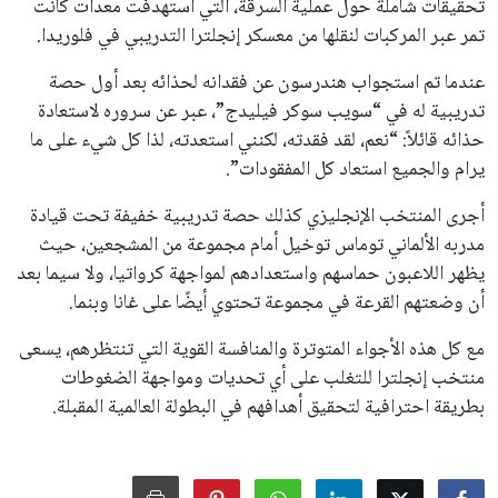
عمر إبراهيم
منذ 18 أيام
يبدو أن السويسري جياني إنفانتينو في طريقه للاحتفاظ بمنصبه
كرئيس للاتحاد الدولي لكرة القدم “فيفا” لفترة رابعة، بعد أن حصل
على تأييد واسع من أكثر من 200 اتحاد وطني من أصل 211 في