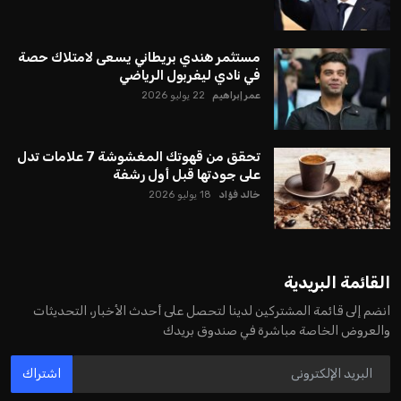
بسبب التوسع المستمر في البطولات الدولية وأثر ذلك على الجدول
الزمني للمسابقات المحلية. وقد دعا رئيس رابطة الدوري الإسباني،
خافيير تيباس، إلى تنحّي إنفانتينو، معتبراً أن سياساته تضر بصناعة
كرة القدم وتزيد من ضغوط المباريات.
على الرغم من هذه الانتقادات، تشير التوقعات إلى أن إنفانتينو
يمتلك فرصًا كبيرة للفوز بولاية جديدة، خصوصًا في ظل غياب
منافس قوي يتمتع بإجماع داخل الأسرة الكروية الدولية. هذا يعزز
من فرص استمراره في قيادة “فيفا” حتى عام 2031.