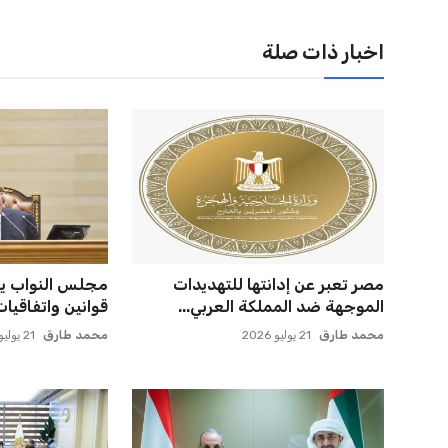
اخبار ذات صلة
الأهلي يخطط للاحتفاظ بكريم فؤاد
صن داونز يتأهب ل
في مفاجأة سانحة للجماهير
الأهلي وبطل أوقي
عمر إبراهيم
22 يوليو 2026
عمر إبراهيم
22 يوليو 2026