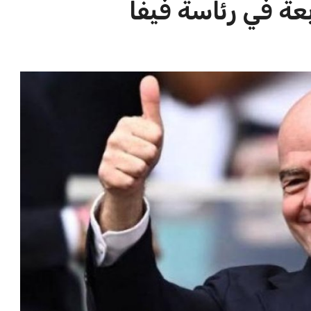
الاخبار الشائعة
ا
إنفانتينو يخطو نحو ولاية رابعة في
ا
رئاسة فيفا
ا
عمر إبراهيم
22 يوليو 2026
مستثمر هندي بريطاني يسعى لامتلاك
حصة في نادي ليفربول الرياضي
عمر إبراهيم
22 يوليو 2026
تحقق من قهوتك المغشوشة 7 علامات
تدل على جودتها قبل أول رشفة
خالد فؤاد
18 يوليو 2026