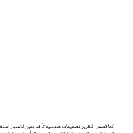
يبدو أن السويسري جياني إنفانتينو في طريقه للاحتفاظ بمنصبه
المقررة عام 2027، ويجعله المرشح الأكثر حظًا حتى الآن.