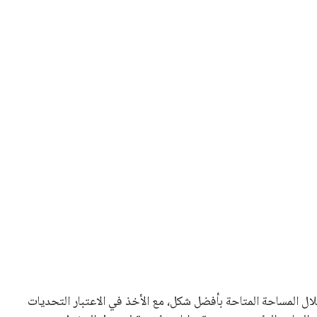
 كرئيس للاتحاد الدولي لكرة القدم “فيفا” لفترة رابعة، بعد أن
حصل على تأييد واسع من أكثر من 200 اتحاد وطني من أصل 211 في الجمعية العمومية. مما يعزز فرصته للفوز في الانتخابات