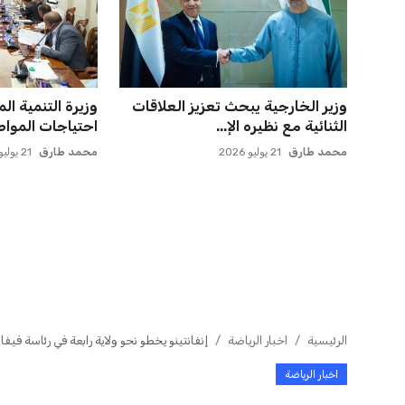
مورينيو يتخذ قراراً حاسماً بشأن
ميسي يعود إلى
مستقبل جونزالو جارسيا ف...
روساريو للاسترخا
عمر إبراهيم
21 يوليو 2026
عمر إبراهيم
21 يوليو 2026