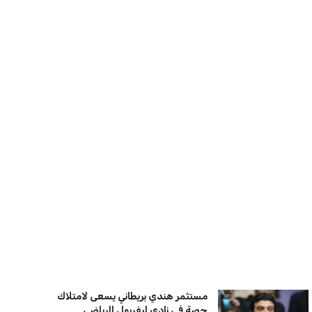
بريطانيا تعلن دعمها لاستخدام أمريكا
قواعدها العسكرية لتنفيذ ضربات ضد
إيران
كريم أشرف
22 يوليو 2026
خروج ألمانيا يشكل خطرًا على التسويق
العالمي للدوري الألماني
عمر إبراهيم
22 يوليو 2026
يويفا يفرض عقوبات على سيسكا صوفيا
بسبب التحية النازية في المباريات
الأوروبية
عمر إبراهيم
22 يوليو 2026
زيلينسكي يتخذ قرارًا جريئًا بإقالة قائد
الجيش الأوكراني
كريم أشرف
22 يوليو 2026