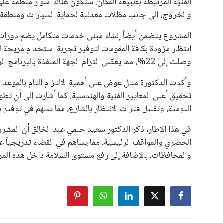
هذا الدعم الواسع يأتي على الرغم من الانتقادات التي وجهت لإ
في السباق الانتخابي، ولم تتمكن الأصوات المعارضة من التوصل
نوفمبر المقبل.
يعتمد إنفانتينو على قاعدة دعم قوية من الاتحادات القارية المخ
غالبية اتحادات أمريكا الجنوبية والكونكاكاف. وقد ساهمت مجمو
الاتحادات، فضلاً عن رفع عدد الفرق المشاركة في كأس العالم
على الجانب الآخر، تتركز المعارضة بشكل ملحوظ داخل القارة ا
بسبب التوسع المستمر في البطولات الدولية وأثر ذلك على الج
الإسباني، خافيير تيباس، إلى تنحّي إنفانتينو، معتبراً أن سي
على الرغم من هذه الانتقادات، تشير التوقعات إلى أن إنفانتين
منافس قوي يتمتع بإجماع داخل الأسرة الكروية الدولية. هذا يع