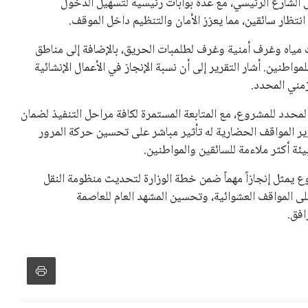
نفانتينو في الآونة الأخيرة. حتى الآن، لم يتقدم أي مرشح منافس
 إلى اسم يوازن موقف إنفانتينو، قبل انتهاء فترة الترشح في
تلفة، بما في ذلك الاتحاد الأفريقي والآسيوي، بالإضافة إلى دعم
عة من القرارات التي اتخذها في زيادة الموارد المالية لهذه
، وإطلاق بطولات دولية جديدة تحت مظلة “فيفا”.
لأوروبية، حيث ارتفعت حدة الانتقادات الموجهة إلى إنفانتينو
دول الزمني للمسابقات المحلية. وقد دعا رئيس رابطة الدوري
اساته تضر بصناعة كرة القدم وتزيد من ضغوط المباريات.
و يمتلك فرصًا كبيرة للفوز بولاية جديدة، خصوصًا في ظل غياب
زز من فرص استمراره في قيادة “فيفا” حتى عام 2031.