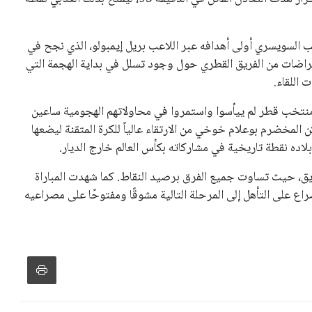
 السويسري أولى أهدافه عبر اللاعب بريل إيمبولو، الذي نجح في
ي الدقيقة 17. لكن كان هناك اعتراضات من الفريق القطري حول وجود تسلل في بداية الهجمة التي
 اللقاء.
 منتخب قطر لم ييأسوا واستمروا في محاولاتهم الهجومية ساعين
المخضرم بوعلام خوخي من الارتقاء عالياً للكرة المتقنة ليضعها
ده نقطة تاريخية في مشاركاته بكأس العالم خارج الديار.
ق، حيث تساوت جميع الفرق برصيد النقاط. كما شهدت المباراة
صراع على التأهل إلى المرحلة التالية مشوقًا ومفتوحًا على مصراعيه