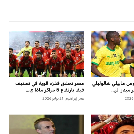
 ماييلي شالوليلي
مصر تحقق قفزة قوية في تصنيف
ميدز الر...
فيفا بارتفاع 5 مراكز ماذا ي...
عمر إبراهيم
21 يوليو 2026