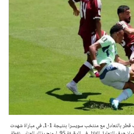
في افتتاح مشوارهما ببطولة كأس العالم 2026، اكتفى منتخب قطر بالتعادل مع منتخب سويسرا بنتيجة 1-1، في مباراة شهدت
الكثير من الإثارة والتشويق. تمكن اللاعب بوعلام خوخي من إحراز هدف التعادل القاتل في الدقيقة 95، ليمنح بذلك العنابي نقطة