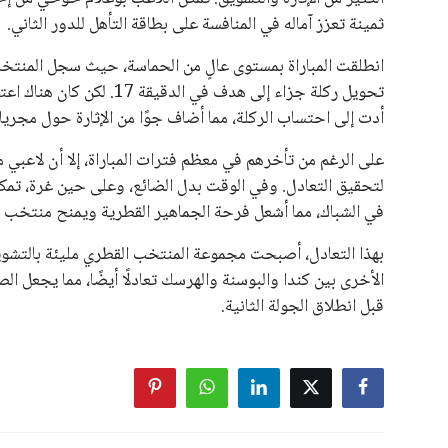
ثمينة تعزز آماله في المنافسة على بطاقة التأهل للدور الثاني.
انطلقت المباراة بمستوى عالٍ من الحماسة، حيث سجل المنتخب
تحويل ركلة جزاء إلى هدف ف
أدت إلى احتساب الركلة، مما أضاف جوًا من الإثارة حول مجريات
على الرغم من تأخرهم في معظم فترات المباراة، إلا أن لاعبي
لتحقيق التعادل. وفي الوقت بدل الضائع، وعلى حين غرة، تمكن 
في الشباك، مما أشعل فرحة الجماهير القطرية ويمنح منتخب بلا
بهذا التعادل، أصبحت مجموعة المنتخب القطري مليئة بالتشوي
الأخرى بين كندا والبوسنة والهرسك تعادلًا أيضًا، مما يجعل ال
قبل انطلاق الجولة الثانية.