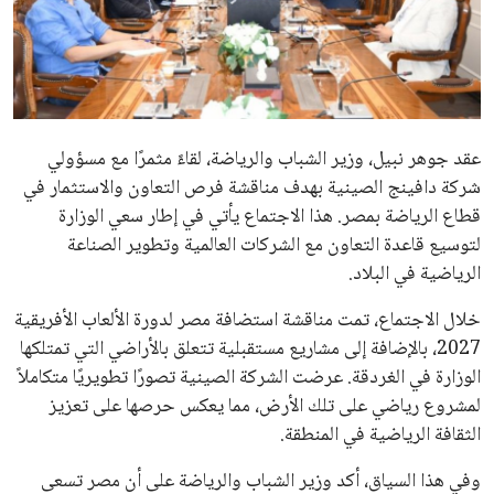
علوم وتكنولوجيا
المرأة والجمال
حوادث
عقد جوهر نبيل، وزير الشباب والرياضة، لقاءً مثمرًا مع مسؤولي
شركة دافينج الصينية بهدف مناقشة فرص التعاون والاستثمار في
محافظات
قطاع الرياضة بمصر. هذا الاجتماع يأتي في إطار سعي الوزارة
لتوسيع قاعدة التعاون مع الشركات العالمية وتطوير الصناعة
الرياضية في البلاد.
خلال الاجتماع، تمت مناقشة استضافة مصر لدورة الألعاب الأفريقية
2027، بالإضافة إلى مشاريع مستقبلية تتعلق بالأراضي التي تمتلكها
الوزارة في الغردقة. عرضت الشركة الصينية تصورًا تطويريًا متكاملاً
لمشروع رياضي على تلك الأرض، مما يعكس حرصها على تعزيز
الثقافة الرياضية في المنطقة.
وفي هذا السياق، أكد وزير الشباب والرياضة على أن مصر تسعى