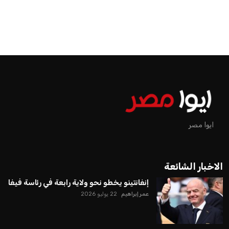
اخبار الرياضة
إنفانتينو يخطو نحو ولاية رابعة في
رئاسة فيفا
عمر إبراهيم
منذ 17 أيام