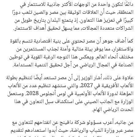
دائمًا لتكون واحدة من الوجهات الأكثر جاذبية للاستثمار في
المنطقة، حيث أن العلاقات الوثيقة بين مصر والصين تلعب دورًا
كبيرًا في تعزيز هذا التعاون. إذ يتمتع البلدان بتاريخ طويل من
الشراكات متعددة المجالات، مما يسهل تحقيق أهداف الاستثمار.
كما أضاف جوهر أن مصر تحتوي على بنية اقتصادية تتسم بالقوة
والاستقرار، مما يوفر بيئة مثالية وآمنة لجذب المستثمرين من
مختلف أنحاء العالم. ويعكس هذا التوجه الرغبة القوية في توطين
الصناعة في المجال الرياضي من أجل تحقيق التنمية المستدامة.
علاوة على ذلك، أشار الوزير إلى أن مصر تستعد أيضًا لتنظيم بطولة
الألعاب الأفريقية في 2027، والتي ستشهد تنظيم عدد من الألعاب
المؤهلة لدورة الألعاب الأولمبية في لوس أنجلوس 2028. وستعمل
الوزارة مع الجانب الصيني على استكشاف سبل التعاون في هذا
الحدث الرياضي الهام.
من جانبه، أعرب مسؤولو شركة دافينج عن انفتاحهم للتعاون مع
مصر عبر وزارة الشباب والرياضة، حيث أبدوا استعدادهم لتقديم