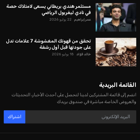
يبدو أن السويسري جياني إنفانتينو في طريقه للاحتفاظ بمنصبه
كرئيس للاتحاد الدولي لكرة القدم “فيفا” لفترة رابعة، بعد أن حصل
على تأييد واسع من أكثر من 200 اتحاد وطني من أصل 211 في
الجمعية العمومية. مما يعزز فرصته للفوز في الانتخابات المقررة عام
2027، ويجعله المرشح الأكثر حظًا حتى الآن.
هذا الدعم الواسع يأتي على الرغم من الانتقادات التي وجهت
لإنفانتينو في الآونة الأخيرة. حتى الآن، لم يتقدم أي مرشح منافس
في السباق الانتخابي، ولم تتمكن الأصوات المعارضة من التوصل إلى
اسم يوازن موقف إنفانتينو، قبل انتهاء فترة الترشح في نوفمبر
المقبل.
يعتمد إنفانتينو على قاعدة دعم قوية من الاتحادات القارية المختلفة،
بما في ذلك الاتحاد الأفريقي والآسيوي، بالإضافة إلى دعم غالبية
اتحادات أمريكا الجنوبية والكونكاكاف. وقد ساهمت مجموعة من