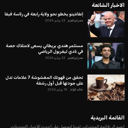
يبدو أن السويسري جياني إنفانتينو في طريقه للاحتفاظ بمنصبه
كرئيس للاتحاد الدولي لكرة القدم “فيفا” لفترة رابعة، بعد أن حصل
على تأييد واسع من أكثر من 200 اتحاد وطني من أصل 211 في
الجمعية العمومية. مما يعزز فرصته للفوز في الانتخابات المقررة عام
2027، ويجعله المرشح الأكثر حظًا حتى الآن.
هذا الدعم الواسع يأتي على الرغم من الانتقادات التي وجهت
لإنفانتينو في الآونة الأخيرة. حتى الآن، لم يتقدم أي مرشح منافس
في السباق الانتخابي، ولم تتمكن الأصوات المعارضة من التوصل إلى