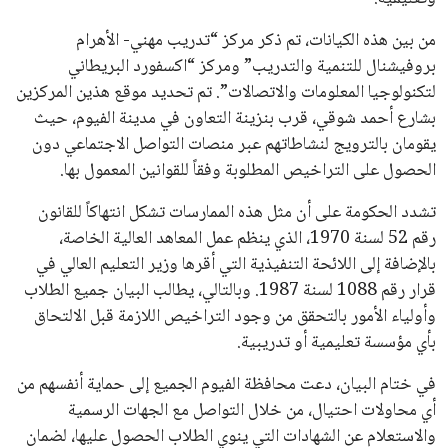
من بين هذه الكيانات، تم ذكر مركز “تدريب مهني- الأهرام
بروفيشنال للتنمية والتدريب” ومركز “اكسفورد البريطاني
لتكنولوجيا المعلومات والاتصالات”. تم تحديد موقع هذين المركزين
بشارع أحمد شوقي، قرب بنزينة التعاون في مدينة الفيوم، حيث
يقومان بالترويج لنشاطاتهم عبر منصات التواصل الاجتماعي دون
الحصول على التراخيص المطلوبة وفقاً للقوانين المعمول بها.
تشدد الحكومة على أن مثل هذه الممارسات تشكل انتهاكاً للقانون
رقم 52 لسنة 1970، الذي ينظم عمل المعاهد العالية الخاصة،
بالإضافة إلى اللائحة التنفيذية التي أقرها وزير التعليم العالي في
قرار رقم 1088 لسنة 1987. وبالتالي، يطالب البيان جميع الطلاب
وأولياء الأمور بالتحقق من وجود التراخيص اللازمة قبل الالتحاق
بأي مؤسسة تعليمية أو تدريبية.
في ختام البيان، دعت محافظة الفيوم الجميع إلى حماية أنفسهم من
أي محاولات احتيال، من خلال التواصل مع الجهات الرسمية
والاستعلام عن الشهادات التي ينوي الطلاب الحصول عليها، لضمان