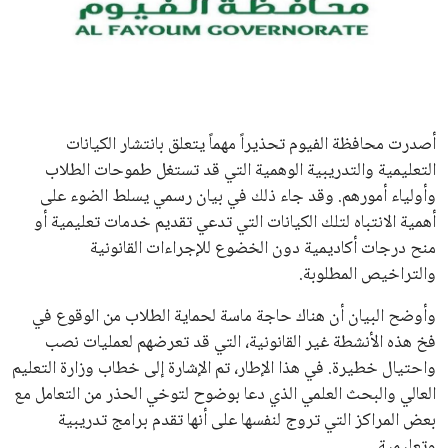
علوم وتكنولوجيا
المرأة والجمال
حوادث
أصدرت محافظة الفيوم تحذيراً مهماً يتعلق بانتشار الكيانات
التعليمية والتدريبية الوهمية التي قد تستغل طموحات الطلاب
محافظات
وأولياء أمورهم. وقد جاء ذلك في بيان رسمي يسلط الضوء على
أهمية الانتباه لتلك الكيانات التي تدعي تقديم خدمات تعليمية أو
منح درجات أكاديمية دون الخضوع للإجراءات القانونية
والتراخيص المطلوبة.
وأوضح البيان أن هناك حاجة ماسة لحماية الطلاب من الوقوع في
فخ هذه الأنشطة غير القانونية، التي قد تعرضهم لعمليات نصب
واحتيال خطيرة. في هذا الإطار، تم الإشارة إلى خطاب وزارة التعليم
العالي والبحث العلمي الذي دعا بوضوح لتوخي الحذر من التعامل مع
بعض المراكز التي تروج لنفسها على أنها تقدم برامج تدريبية
وتعليمية.