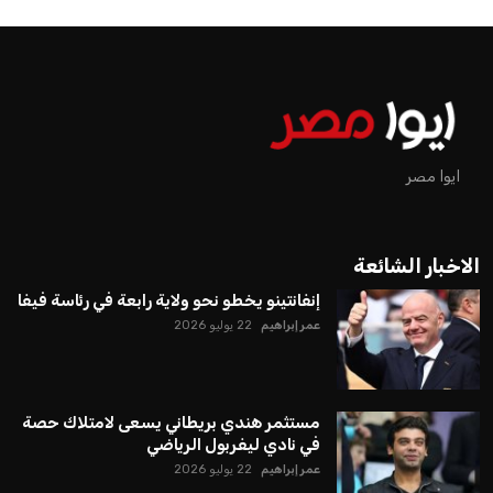
إنفانتينو يخطو نحو ولاية رابعة في
رئاسة فيفا
عمر إبراهيم
منذ 16 أيام