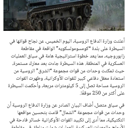
علوم وتكنولوجيا
المرأة والجمال
حوادث
أعلنت وزارة الدفاع الروسية، اليوم الخميس، عن نجاح قواتها في
السيطرة على بلدة “كومسومولسكويه” الواقعة في مقاطعة
محافظات
زابوروجيه، مما يعد خطوة استراتيجية هامة في سياق العمليات
العسكرية في المنطقة. هذه السيطرة جاءت بعد معارك مستمرة،
حيث تمكنت وحدات من قوات مجموعة “الشرق” الروسية من
استعادة معقل دفاعي كبير للقوات الأوكرانية، وطهرت القوات
الروسية مساحة تصل إلى 5 كيلومترات مربعة، وأحكمت السيطرة
على أكثر من 250 موقعًا.
في سياق متصل، أضاف البيان الصادر عن وزارة الدفاع الروسية أن
وحدات من قوات مجموعة “الشمال” قامت بتحسين مواقعها
التكتيكية، مما أدى إلى تكبيد القوات الأوكرانية خسائر فادحة في
الأرواح والمعدات العسكرية. العمليات شملت مناطق في مقاطعة