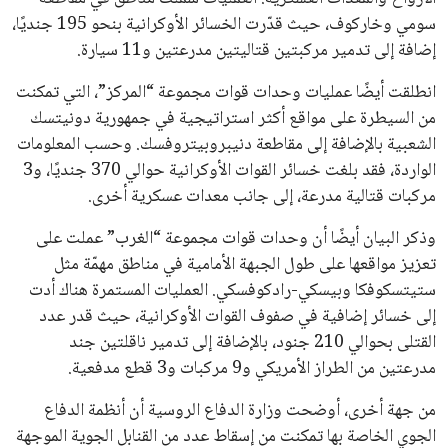
سومي وخاركوف، حيث قدّرت الخسائر الأوكرانية بنحو 195 جنديًا،
إضافة إلى تدمير مركبتين قتاليتين مدرعتين و11 سيارة.
انطلقت أيضًا عمليات وحدات قوات مجموعة “المركز”، التي تمكنت
من السيطرة على مواقع أكثر استراتيجية في جمهورية دونيتسك
الشعبية بالإضافة إلى مقاطعة دنيبروبيتروفسك. وحسب المعلومات
الواردة، فقد بلغت خسائر القوات الأوكرانية حوالي 370 جنديًا، و3
مركبات قتالية مدرعة، إلى جانب معدات عسكرية أخرى.
وذكر البيان أيضًا أن وحدات قوات مجموعة “الغرب” عملت على
تعزيز مواقعها على طول الجبهة الأمامية في مناطق مهمّة مثل
ستيتسكوفكا وبيسكي-رادكوفسكي. العمليات المستمرة هناك أدت
إلى خسائر إضافية في صفوف القوات الأوكرانية، حيث قدر عدد
القتلى بحوالي 210 جنود، بالإضافة إلى تدمير ناقلتين جند
مدرعتين من الطراز الأمريكي و9 مركبات و3 قطع مدفعية.
من جهة أخرى، أوضحت وزارة الدفاع الروسية أن أنظمة الدفاع
الجوي الخاصة بها تمكنت من إسقاط عدد من القنابل الجوية الموجهة