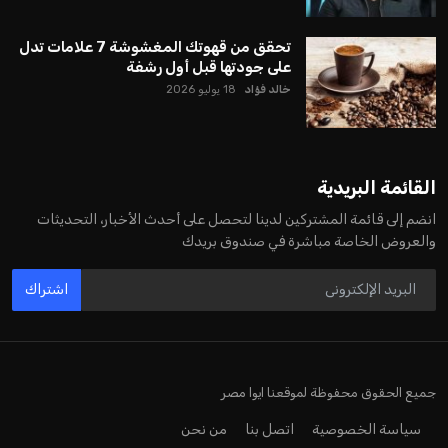
يبدو أن السويسري جياني إنفانتينو في طريقه للاحتفاظ بمنصبه
كرئيس للاتحاد الدولي لكرة القدم “فيفا” لفترة رابعة، بعد أن حصل
على تأييد واسع من أكثر من 200 اتحاد وطني من أصل 211 في
الجمعية العمومية. مما يعزز فرصته للفوز في الانتخابات المقررة عام
2027، ويجعله المرشح الأكثر حظًا حتى الآن.
هذا الدعم الواسع يأتي على الرغم من الانتقادات التي وجهت
لإنفانتينو في الآونة الأخيرة. حتى الآن، لم يتقدم أي مرشح منافس
في السباق الانتخابي، ولم تتمكن الأصوات المعارضة من التوصل إلى
اسم يوازن موقف إنفانتينو، قبل انتهاء فترة الترشح في نوفمبر
المقبل.
يعتمد إنفانتينو على قاعدة دعم قوية من الاتحادات القارية المختلفة،
بما في ذلك الاتحاد الأفريقي والآسيوي، بالإضافة إلى دعم غالبية
اتحادات أمريكا الجنوبية والكونكاكاف. وقد ساهمت مجموعة من
القرارات التي اتخذها في زيادة الموارد المالية لهذه الاتحادات، فضلاً
عن رفع عدد الفرق المشاركة في كأس العالم، وإطلاق بطولات دولية
جديدة تحت مظلة “فيفا”.