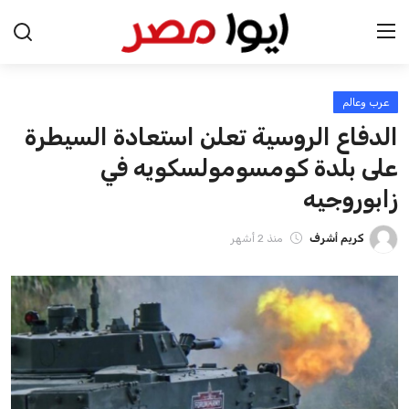
عرب وعالم
الرئيسية
الدفاع الروسية تعلن استعادة السيطرة
اخبار مصر
على بلدة كومسومولسكويه في
زابوروجيه
عرب وعالم
كريم أشرف
منذ 2 أشهر
اقتصاد
اخبار الرياضة
منوعات
فن وثقافة