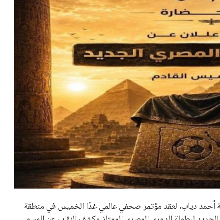
سة أحمد دياب، لعقد مؤتمر صحفي عالمي غدًا الخميس في منطقة
ي الجديد لبطولة الدوري المصري الممتاز وكشف النقاب عن المسمى