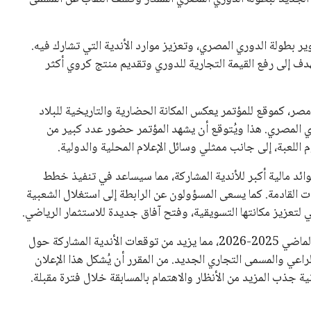
 بطولة الدوري المصري، وتعزيز موارد الأندية التي تشارك فيه.
 إلى رفع القيمة التجارية للدوري وتقديم منتج كروي أكثر
 مصر، كموقع للمؤتمر يعكس المكانة الحضارية والتاريخية للبلاد
ري المصري. هذا ويُتوقع أن يشهد المؤتمر حضور عدد كبير من
 اللعبة، إلى جانب ممثلي وسائل الإعلام المحلية والدولية.
وائد مالية أكبر للأندية المشاركة، مما سيساعد في تنفيذ خطط
ات القادمة. كما يسعى المسؤولون عن الرابطة إلى استغلال الشعبية
 لتعزيز مكانتها التسويقية، وفتح آفاق جديدة للاستثمار الرياضي.
يُذكر أن فريق الزمالك توج بلقب الدوري المصري في الموسم الماضي 2025-2026، مما يزيد من توقعات الأندية المشاركة حول
راعي والمسمى التجاري الجديد. من المقرر أن يُشكل هذا الإعلان
 جذب المزيد من الأنظار والاهتمام بالمسابقة خلال فترة مقبلة.