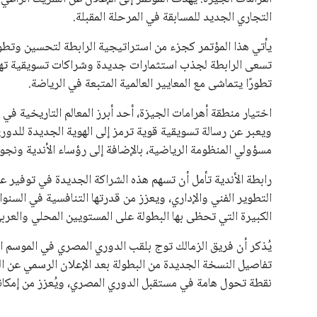
التجاري الجديد للمسابقة في المرحلة المقبلة.
يأتي هذا المؤتمر كجزء من استراتيجية الرابطة لتحسين وتطوير
تسعى الرابطة لجذب استثمارات جديدة وشراكات تسويقية تهدف
تطورًا يتماشى مع المعايير العالمية المتبعة في الرياضة.
اختيار منطقة أهرامات الجيزة، أحد أبرز المعالم التاريخية في
ويعبر عن رسالة تسويقية قوية ترمز إلى الهوية الجديدة للدو
مسؤولي المنظومة الرياضية، بالإضافة إلى رؤساء الأندية ونجوم
رابطة الأندية تأمل أن تسهم هذه الشراكة الجديدة في توفير ع
التطوير الفني والإداري، ويعزز من قدرتها التنافسية في السنو
الكبيرة التي تحظى بها البطولة على المستويين المحلي والعربي
تفاصيل النسخة الجديدة من البطولة بعد الإعلان الرسمي عن ال
نقطة تحول هامة في مستقبل الدوري المصري، ويُعزز من إمكانية