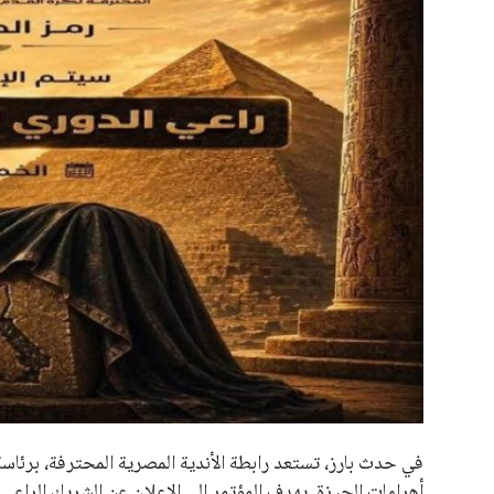
علوم وتكنولوجيا
المرأة والجمال
حوادث
محافظات
في حدث بارز، تستعد رابطة الأندية المصرية المحترفة، برئا
أهرامات الجيزة. يهدف المؤتمر إلى الإعلان عن الشريك الراع