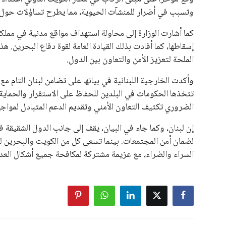
في السباق الانتخابي، ولم تتمكن الأصوات المعارضة من التوصل
نوفمبر المقبل.
يعتمد إنفانتينو على قاعدة دعم قوية من الاتحادات القارية المخ
غالبية اتحادات أمريكا الجنوبية والكونكاكاف. وقد ساهمت مجمو
الاتحادات، فضلاً عن رفع عدد الفرق المشاركة في كأس العالم
على الجانب الآخر، تتركز المعارضة بشكل ملحوظ داخل القارة ا
بسبب التوسع المستمر في البطولات الدولية وأثر ذلك على الج
الإسباني، خافيير تيباس، إلى تنحّي إنفانتينو، معتبراً أن سي
على الرغم من هذه الانتقادات، تشير التوقعات إلى أن إنفانتين
منافس قوي يتمتع بإجماع داخل الأسرة الكروية الدولية. هذا يع