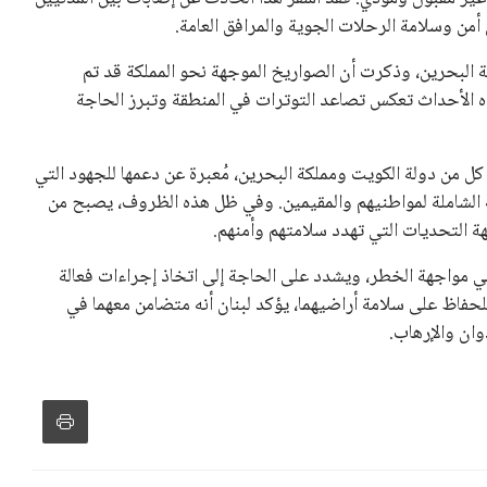
 إلى اسم يوازن موقف إنفانتينو، قبل انتهاء فترة الترشح في
تلفة، بما في ذلك الاتحاد الأفريقي والآسيوي، بالإضافة إلى دعم
عة من القرارات التي اتخذها في زيادة الموارد المالية لهذه
، وإطلاق بطولات دولية جديدة تحت مظلة “فيفا”.
لأوروبية، حيث ارتفعت حدة الانتقادات الموجهة إلى إنفانتينو
دول الزمني للمسابقات المحلية. وقد دعا رئيس رابطة الدوري
اساته تضر بصناعة كرة القدم وتزيد من ضغوط المباريات.
و يمتلك فرصًا كبيرة للفوز بولاية جديدة، خصوصًا في ظل غياب
زز من فرص استمراره في قيادة “فيفا” حتى عام 2031.