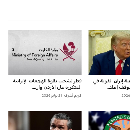
علن عن قرار بديل
صن داونز يتطلع لمواجهة الأهلي أو
دًا للجدل
بطل أوقيانوسيا في كأس ...
عمر إبراهيم
22 يوليو 2026