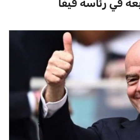
الاخبار الشائعة
ا
إنفانتينو يخطو نحو ولاية رابعة في
ا
رئاسة فيفا
ا
عمر إبراهيم
22 يوليو 2026
مستثمر هندي بريطاني يسعى لامتلاك
حصة في نادي ليفربول الرياضي
عمر إبراهيم
22 يوليو 2026
تحقق من قهوتك المغشوشة 7 علامات
تدل على جودتها قبل أول رشفة
خالد فؤاد
18 يوليو 2026