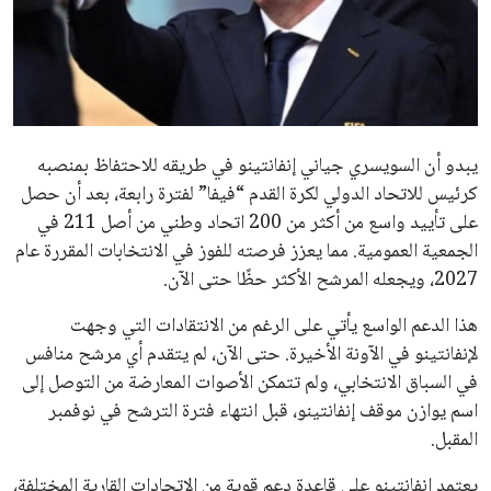
عمر إبراهيم
22 يوليو 2026
مستثمر هندي بريطاني يسعى لامتلاك حصة
في نادي ليفربول الرياضي
عمر إبراهيم
22 يوليو 2026
تحقق من قهوتك المغشوشة 7 علامات تدل
على جودتها قبل أول رشفة
خالد فؤاد
18 يوليو 2026
القائمة البريدية
انضم إلى قائمة المشتركين لدينا لتحصل على أحدث الأخبار، التحديثات
والعروض الخاصة مباشرة في صندوق بريدك