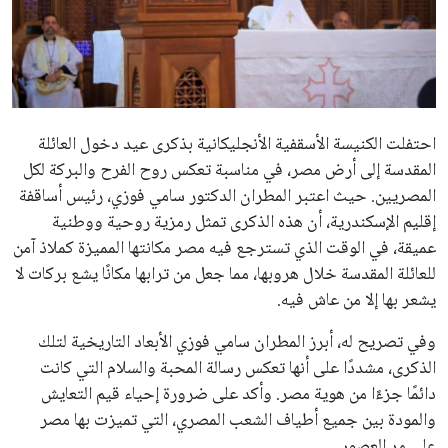
علوم وتكنولوجيا
المرأة والجمال
حوادث
احتفلت الكنيسة الأسقفية الأنجليكانية بذكرى عيد دخول العائلة
المقدسة إلى أرض مصر، في مناسبة تعكس روح الفرح والبركة لكل
محافظات
المصريين. حيث اعتبر المطران الدكتور سامي فوزي، رئيس أساقفة
إقليم الإسكندرية، أن هذه الذكرى تمثل رمزية روحية ووطنية
عميقة، في الوقت الذي تسترجع فيه مصر مكانتها المميزة كملاذ آمن
للعائلة المقدسة خلال هروبها، مما جعل من ترابها مكانًا يشع بركات لا
يشعر بها إلا من عاش فيه.
وفي تصريح له، أبرز المطران سامي فوزي الأبعاد التاريخية لتلك
الذكرى، مشددًا على أنها تعكس رسالة المحبة والسلام التي كانت
دائمًا جزءًا من هوية مصر. وأكد على ضرورة إحياء قيم التعايش
والمودة بين جميع أطياف الشعب المصري، التي تميزت بها مصر
على مر العصور.