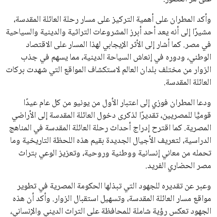
وأكد المطران على أهمية التركيز على مسار رحلة العائلة المقدسة،
مشيرًا إلى أنه يعد أحد أبرز المشروعات التراثية والدينية والسياحية
في مصر. كما أشار إلى الأثر الإيجابي لهذا المسار على الاقتصاد
الوطني، ودوره في إنعاش السياحة الدينية، مما يسهم في جذب
الزوار من مختلف بلدان العالم لاستكشاف المواقع التي شهدت بركات
العائلة المقدسة.
ودعا المطران فوزي إلى اعتبار الأول من يونيو من كل عام عيدًا
قوميًّا للمصريين، تقديرًا لذكرى دخول العائلة المقدسة إلى الأراضي
المصرية. كما اقترح إدراج أحداث رحلة العائلة المقدسة في المناهج
الدراسية، لتعريف الأجيال الجديدة بقيم هذه اللحظة التاريخية وما
تحمله من معاني إنسانية ووطنية وروحية، وتعزيز الوعي بتراث
مصر الحضاري الفريد.
وعبر عن تقديره للجهود التي تبذلها الحكومة المصرية في تطوير
مواقع مسار العائلة المقدسة، وتسهيل استقبال الزوار. وأكد أن هذه
الجهود تعكس رؤية شاملة للمحافظة على التراث الديني والإنساني،