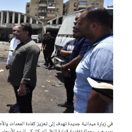
علوم وتكنولوجيا
المرأة والجمال
حوادث
محافظات
يبدو أن السويسري جياني إنفانتينو في طريقه للاحتفاظ بمنصبه