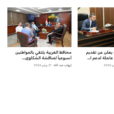
علن عن قرار بديل
صفقة سوبر تعوض ماييلي شالوليلي
دًا للجدل
وماباسا هدف بيراميدز الر...
عمر إبراهيم
21 يوليو 2026