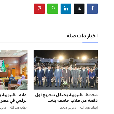
اخبار ذات صلة
يويفا يفرض عقوبات على سيسكا
برشلونة يخطط ل
صوفيا بسبب التحية النازية ف...
كريم أديمي الجد
عمر إبراهيم
22 يوليو 2026
عمر إبراهيم
22 يوليو 2026