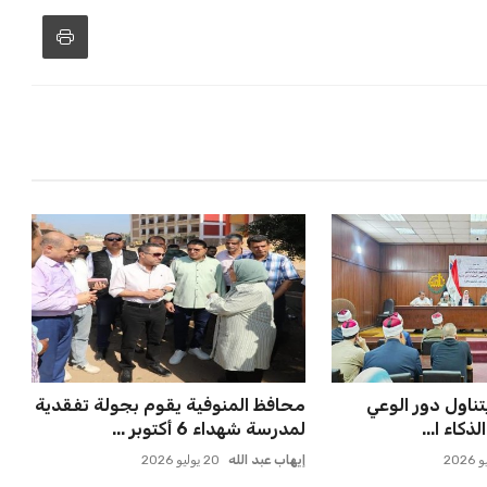
لإعلان عن صفقة
مورينيو يتخذ قراراً حاسماً بشأن
يدة
مستقبل جونزالو جارسيا ف...
عمر إبراهيم
21 يوليو 2026