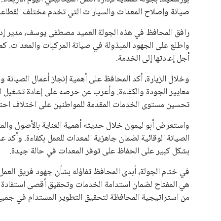
المقررة عام 2027، ويجعله المرشح الأكثر حظًا حتى الآن.
هذا الدعم الواسع يأتي على الرغم من الانتقادات التي وجهت لإ
في السباق الانتخابي، ولم تتمكن الأصوات المعارضة من التوصل
نوفمبر المقبل.
يعتمد إنفانتينو على قاعدة دعم قوية من الاتحادات القارية المخ
غالبية اتحادات أمريكا الجنوبية والكونكاكاف. وقد ساهمت مجمو
الاتحادات، فضلاً عن رفع عدد الفرق المشاركة في كأس العالم
على الجانب الآخر، تتركز المعارضة بشكل ملحوظ داخل القارة ا
بسبب التوسع المستمر في البطولات الدولية وأثر ذلك على الج
الإسباني، خافيير تيباس، إلى تنحّي إنفانتينو، معتبراً أن سي
على الرغم من هذه الانتقادات، تشير التوقعات إلى أن إنفانتين
منافس قوي يتمتع بإجماع داخل الأسرة الكروية الدولية. هذا يع