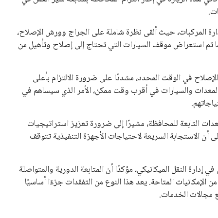
حصل على تأييد واسع من أكثر من 200 اتحاد وطني من أصل 211 في الجمعية العمومية. مما يعزز فرصته للفوز في الانتخابات
نفانتينو في الآونة الأخيرة. حتى الآن، لم يتقدم أي مرشح منافس
 إلى اسم يوازن موقف إنفانتينو، قبل انتهاء فترة الترشح في
تلفة، بما في ذلك الاتحاد الأفريقي والآسيوي، بالإضافة إلى دعم
عة من القرارات التي اتخذها في زيادة الموارد المالية لهذه
، وإطلاق بطولات دولية جديدة تحت مظلة “فيفا”.
لأوروبية، حيث ارتفعت حدة الانتقادات الموجهة إلى إنفانتينو
دول الزمني للمسابقات المحلية. وقد دعا رئيس رابطة الدوري
اساته تضر بصناعة كرة القدم وتزيد من ضغوط المباريات.
و يمتلك فرصًا كبيرة للفوز بولاية جديدة، خصوصًا في ظل غياب
زز من فرص استمراره في قيادة “فيفا” حتى عام 2031.