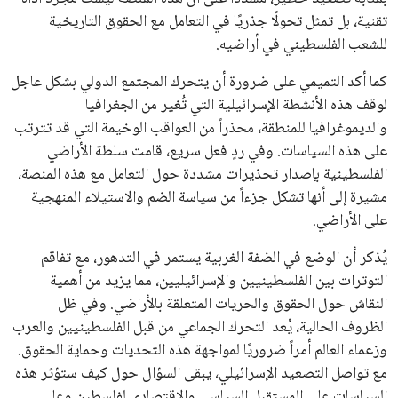
تقنية، بل تمثل تحولًا جذريًا في التعامل مع الحقوق التاريخية
للشعب الفلسطيني في أراضيه.
كما أكد التميمي على ضرورة أن يتحرك المجتمع الدولي بشكل عاجل
لوقف هذه الأنشطة الإسرائيلية التي تُغير من الجغرافيا
والديموغرافيا للمنطقة، محذراً من العواقب الوخيمة التي قد تترتب
على هذه السياسات. وفي ردٍ فعل سريع، قامت سلطة الأراضي
الفلسطينية بإصدار تحذيرات مشددة حول التعامل مع هذه المنصة،
مشيرة إلى أنها تشكل جزءاً من سياسة الضم والاستيلاء المنهجية
على الأراضي.
يُذكر أن الوضع في الضفة الغربية يستمر في التدهور، مع تفاقم
التوترات بين الفلسطينيين والإسرائيليين، مما يزيد من أهمية
النقاش حول الحقوق والحريات المتعلقة بالأراضي. وفي ظل
الظروف الحالية، يُعد التحرك الجماعي من قبل الفلسطينيين والعرب
وزعماء العالم أمراً ضروريًا لمواجهة هذه التحديات وحماية الحقوق.
مع تواصل التصعيد الإسرائيلي، يبقى السؤال حول كيف ستؤثر هذه
السياسات على المستقبل السياسي والاقتصادي لفلسطين وعلى