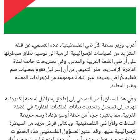
علوم وتكنولوجيا
المرأة والجمال
حوادث
أعرب وزير سلطة الأراضي الفلسطينية، علاء التميمي، عن قلقه
المتزايد من السياسات الإسرائيلية الرامية الى توسيع نطاق سيطرتها
محافظات
على أراضي الضفة الغربية والقدس. وفي تصريحات خاصة لقناة
القاهرة الإخبارية، حذر التميمي من أن إسرائيل تقوم بعمليات ضم
فعلية لأراض جديدة، عبر اتخاذ مجموعة من الإجراءات المعلنة
وغير المعلنة.
وفي هذا السياق، أشار التميمي إلى إطلاق إسرائيل لمنصة إلكترونية
تهدف إلى تسجيل وتحديث بيانات الملكيات العقارية في الضفة
الغربية، مما يعتبره جزءاً من خطة أوسع لإعادة رسم خريطة
السلطات والأراضي الفلسطينية، وبالتالي فرض مزيد من السيطرة
الإسرائيلية عليها. وقد اعتبر المسؤول الفلسطيني هذه الخطوات
بمثابة تصعيد خطير، مشدداً على أن هذه المنصة ليست مجرد أداة