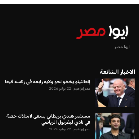
إنفانتينو يخطو نحو ولاية رابعة في
رئاسة فيفا
عمر إبراهيم
منذ 18 أيام
يبدو أن السويسري جياني إنفانتينو في طريقه للاحتفاظ بمنصبه