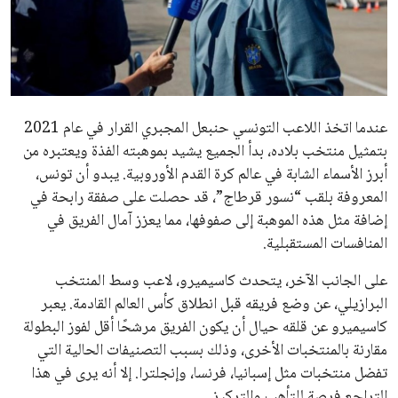
علوم وتكنولوجيا
المرأة والجمال
حوادث
عندما اتخذ اللاعب التونسي حنبعل المجبري القرار في عام 2021
بتمثيل منتخب بلاده، بدأ الجميع يشيد بموهبته الفذة ويعتبره من
محافظات
أبرز الأسماء الشابة في عالم كرة القدم الأوروبية. يبدو أن تونس،
المعروفة بلقب “نسور قرطاج”، قد حصلت على صفقة رابحة في
إضافة مثل هذه الموهبة إلى صفوفها، مما يعزز آمال الفريق في
المنافسات المستقبلية.
على الجانب الآخر، يتحدث كاسيميرو، لاعب وسط المنتخب
البرازيلي، عن وضع فريقه قبل انطلاق كأس العالم القادمة. يعبر
كاسيميرو عن قلقه حيال أن يكون الفريق مرشحًا أقل لفوز البطولة
مقارنة بالمنتخبات الأخرى، وذلك بسبب التصنيفات الحالية التي
تفضل منتخبات مثل إسبانيا، فرنسا، وإنجلترا. إلا أنه يرى في هذا
التراجع فرصة للتأهب والتركيز.