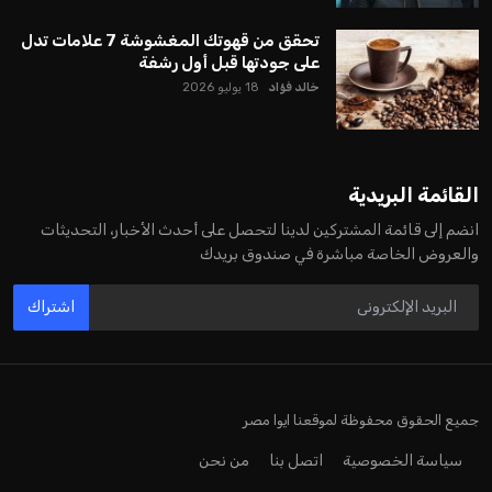
كرئيس للاتحاد الدولي لكرة القدم “فيفا” لفترة رابعة، بعد أن حصل
على تأييد واسع من أكثر من 200 اتحاد وطني من أصل 211 في
الجمعية العمومية. مما يعزز فرصته للفوز في الانتخابات المقررة عام
2027، ويجعله المرشح الأكثر حظًا حتى الآن.
هذا الدعم الواسع يأتي على الرغم من الانتقادات التي وجهت
لإنفانتينو في الآونة الأخيرة. حتى الآن، لم يتقدم أي مرشح منافس
في السباق الانتخابي، ولم تتمكن الأصوات المعارضة من التوصل إلى
اسم يوازن موقف إنفانتينو، قبل انتهاء فترة الترشح في نوفمبر
المقبل.
يعتمد إنفانتينو على قاعدة دعم قوية من الاتحادات القارية المختلفة،
بما في ذلك الاتحاد الأفريقي والآسيوي، بالإضافة إلى دعم غالبية
اتحادات أمريكا الجنوبية والكونكاكاف. وقد ساهمت مجموعة من
القرارات التي اتخذها في زيادة الموارد المالية لهذه الاتحادات، فضلاً
عن رفع عدد الفرق المشاركة في كأس العالم، وإطلاق بطولات دولية
جديدة تحت مظلة “فيفا”.