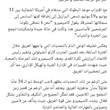
مع اقتراب موعد البطولة التي ستقام في أمريكا الشمالية بين 11
يونيو و19 يوليو، تسعى البرازيل إلى إضافة لقبها السادس إلى
سجلاتها المشرقة. يقول كاسيميرو: “نحن لا نحظى بكوننا
المرشحين الأساسيين هنا، ولكننا في حالة جيدة وتشكيلتنا تجمع
بين الخبرة والشباب”.
يعكس تعليقه الوعي التام بالتحديات التي واجهها الفريق خلال
الفترة السابقة، بعد تعيين المدرب كارلو أنشيلوتي وتغير رئيس
الاتحاد البرازيلي لكرة القدم. يصف كاسيميرو تلك المرحلة بالصعبة،
حيث شهدت تغييرات في الإدارة الفنية والهيكل الإداري، مما أثر
على تحضيرات الفريق.
على الرغم من تلك التحديات، يظهر لاعب الوسط ذو الـ 34 عامًا
تفاؤلاً بشأن جاهزية الفريق. يعتقد أنه على الرغم من قصر زمن
التجمع بين اللاعبين، فقد تمكّن الجميع من التكيف والتعاون بشكل
فعّال. يشدد كاسيميرو على قوة الفريق، حيث يتألف من لاعبين
يتميزون بالمهارات العالية والعناصر الشابة.