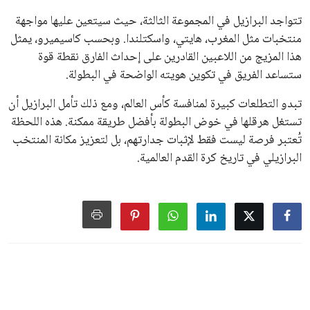
تتواجد البرازيل في المجموعة الثالثة، حيث سيتعين عليها مواجهة
منتخبات مثل المغرب، هايتي، واسكتلندا. وبحسب كاسيميرو، يمثل
هذا المزيج من اللاعبين القادرين على إحداث الفارق نقطة قوة
ستساعد الفريق في تكوين هويته الواضحة في البطولة.
تبدو التطلعات كبيرة لمنافسة كأس العالم، ومع ذلك تأمل البرازيل أن
تستغل هرقلها في خوض البطولة بأفضل طريقة ممكنة. هذه اللحظة
تُعتبر فرصة ليست فقط لإثبات جدارتهم، بل لتعزيز مكانة المنتخب
البرازيلي في تاريخ كرة القدم العالمية.
اخبار الرياضة