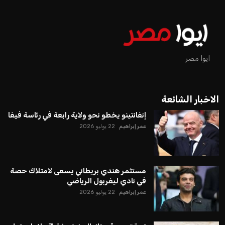
يمتلك فرصًا كبيرة للفوز بولاية جديدة، خصوصًا في ظل غياب
منافس قوي يتمتع بإجماع داخل الأسرة الكروية الدولية. هذا يعزز
من فرص استمراره في قيادة “فيفا” حتى عام 2031.
ايوا مصر