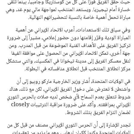
يبدو أن السويسري جياني إنفانتينو في طريقه للاحتفاظ بمنصبه
كرئيس للاتحاد الدولي لكرة القدم “فيفا” لفترة رابعة، بعد أن حصل
على تأييد واسع من أكثر من 200 اتحاد وطني من أصل 211 في
الجمعية العمومية. مما يعزز فرصته للفوز في الانتخابات المقررة عام
2027، ويجعله المرشح الأكثر حظًا حتى الآن.
هذا الدعم الواسع يأتي على الرغم من الانتقادات التي وجهت
لإنفانتينو في الآونة الأخيرة. حتى الآن، لم يتقدم أي مرشح منافس
في السباق الانتخابي، ولم تتمكن الأصوات المعارضة من التوصل إلى