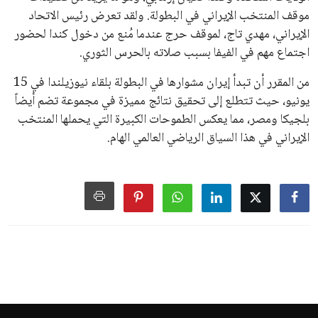
اسم يوازن موقف إنفانتينو، قبل انتهاء فترة الترشح في نوفمبر
المقبل.
يعتمد إنفانتينو على قاعدة دعم قوية من الاتحادات القارية المختلفة،
بما في ذلك الاتحاد الأفريقي والآسيوي، بالإضافة إلى دعم غالبية
اتحادات أمريكا الجنوبية والكونكاكاف. وقد ساهمت مجموعة من
القرارات التي اتخذها في زيادة الموارد المالية لهذه الاتحادات، فضلاً
عن رفع عدد الفرق المشاركة في كأس العالم، وإطلاق بطولات دولية
جديدة تحت مظلة “فيفا”.
على الجانب الآخر، تتركز المعارضة بشكل ملحوظ داخل القارة
الأوروبية، حيث ارتفعت حدة الانتقادات الموجهة إلى إنفانتينو
بسبب التوسع المستمر في البطولات الدولية وأثر ذلك على الجدول
الزمني للمسابقات المحلية. وقد دعا رئيس رابطة الدوري الإسباني،
خافيير تيباس، إلى تنحّي إنفانتينو، معتبراً أن سياساته تضر بصناعة
كرة القدم وتزيد من ضغوط المباريات.
على الرغم من هذه الانتقادات، تشير التوقعات إلى أن إنفانتينو