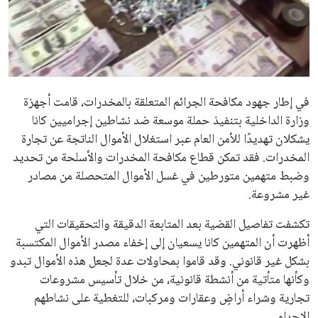
علوم وتكنولوجيا
المرأة والجمال
حوادث
في إطار جهود مكافحة الجرائم المتعلقة بالمخدرات، قامت أجهزة
وزارة الداخلية بتنفيذ حملة موسعة ضد نشاطين إجراميين كانا
محافظات
يشكلان تهديدًا للأمن العام عبر استغلال الأموال الناتجة عن تجارة
المخدرات. فقد تمكن قطاع مكافحة المخدرات والأسلحة من تحديد
وضبط متهمين متورطين في غسل الأموال المتحصلة من مصادر
غير مشروعة.
تكشفت تفاصيل القضية بعد المتابعة الدقيقة والتحقيقات التي
أظهرت أن المتهمين كانا يسعيان إلى إخفاء مصدر الأموال المكتسبة
بشكل غير قانوني. وقد قاموا بمحاولات عدة لجعل هذه الأموال تبدو
وكأنها متأتية من أنشطة قانونية، من خلال تأسيس مشروعات
تجارية وشراء أراضٍ وعقارات ومركبات، للتغطية على نشاطهم
الإجرامي.