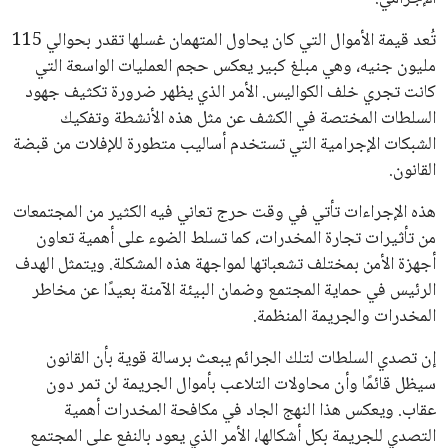
تُعد قيمة الأموال التي كان يحاول المتهمان غسلها تقدر بحوالي 115
مليون جنيه، وهي مبلغ كبير يعكس حجم العمليات الواسعة التي
كانت تجري خلف الكواليس. الأمر الذي يظهر ضرورة تكثيف جهود
السلطات المختصة في الكشف عن مثل هذه الأنشطة وتفكيك
الشبكات الإجرامية التي تستخدم أساليب متطورة للإفلات من قبضة
القانون.
هذه الإجراءات تأتي في وقت حرج تعاني فيه الكثير من المجتمعات
من تأثيرات تجارة المخدرات، كما تسلط الضوء على أهمية تعاون
أجهزة الأمن بمختلف تشعباتها لمواجهة هذه المشكلة. ويتمثل الهدف
الرئيس في حماية المجتمع وضمان البيئة الآمنة بعيدًا عن مخاطر
المخدرات والجريمة المنظمة.
إن تصدي السلطات لتلك الجرائم يبعث برسالة قوية بأن القانون
سيظل قائمًا وأن محاولات التلاعب بأموال الجريمة لن تمر دون
عقاب. ويعكس هذا النهج الجاد في مكافحة المخدرات أهمية
التصدي للجريمة بكل أشكالها، الأمر الذي يعود بالنفع على المجتمع