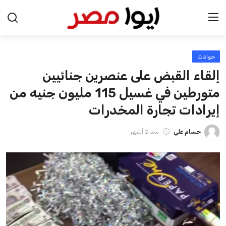
حوادث
الرئيسية
إلقاء القبض على عنصرين جنائيين
اخبار مصر
متورطين في غسيل 115 مليون جنيه من
إيرادات تجارة المخدرات
عرب وعالم
حسام علي
منذ 2 أشهر
اقتصاد
اخبار الرياضة
منوعات
فن وثقافة