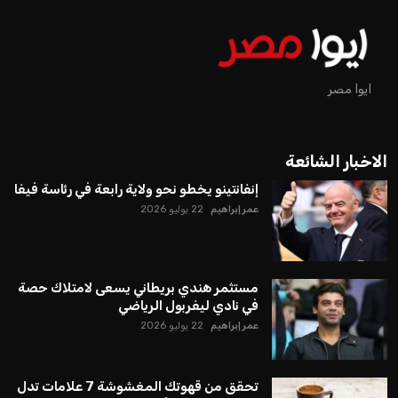
عمر إبراهيم
منذ 16 أيام
يبدو أن السويسري جياني إنفانتينو في طريقه للاحتفاظ بمنصبه
كرئيس للاتحاد الدولي لكرة القدم “فيفا” لفترة رابعة، بعد أن حصل