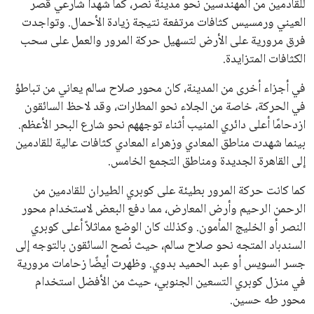
للقادمين من المهندسين نحو مدينة نصر، كما شهدا شارعي قصر
العيني ورمسيس كثافات مرتفعة نتيجة زيادة الأحمال. وتواجدت
فرق مرورية على الأرض لتسهيل حركة المرور والعمل على سحب
الكثافات المتزايدة.
في أجزاء أخرى من المدينة، كان محور صلاح سالم يعاني من تباطؤ
في الحركة، خاصة من الجلاء نحو المطارات، وقد لاحظ السائقون
ازدحامًا أعلى دائري المنيب أثناء توجههم نحو شارع البحر الأعظم.
بينما شهدت مناطق المعادي وزهراء المعادي كثافات عالية للقادمين
إلى القاهرة الجديدة ومناطق التجمع الخامس.
كما كانت حركة المرور بطيئة على كوبري الطيران للقادمين من
الرحمن الرحيم وأرض المعارض، مما دفع البعض لاستخدام محور
النصر أو الخليج المأمون. وكذلك كان الوضع مماثلاً أعلى كوبري
السندباد المتجه نحو صلاح سالم، حيث نُصح السائقون بالتوجه إلى
جسر السويس أو عبد الحميد بدوي. وظهرت أيضًا زحامات مرورية
في منزل كوبري التسعين الجنوبي، حيث من الأفضل استخدام
محور طه حسين.