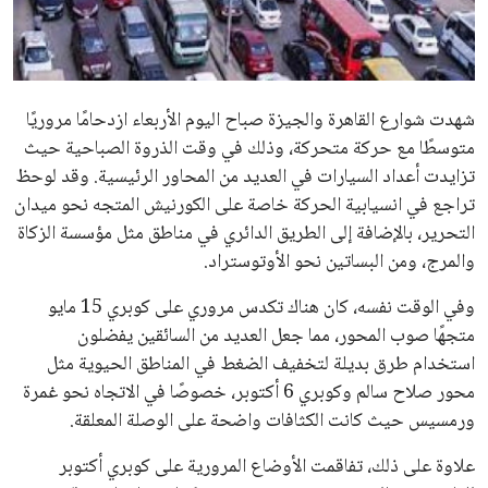
علوم وتكنولوجيا
المرأة والجمال
شهدت شوارع القاهرة والجيزة صباح اليوم الأربعاء ازدحامًا مروريًا
حوادث
متوسطًا مع حركة متحركة، وذلك في وقت الذروة الصباحية حيث
تزايدت أعداد السيارات في العديد من المحاور الرئيسية. وقد لوحظ
محافظات
تراجع في انسيابية الحركة خاصة على الكورنيش المتجه نحو ميدان
التحرير، بالإضافة إلى الطريق الدائري في مناطق مثل مؤسسة الزكاة
والمرج، ومن البساتين نحو الأوتوستراد.
وفي الوقت نفسه، كان هناك تكدس مروري على كوبري 15 مايو
متجهًا صوب المحور، مما جعل العديد من السائقين يفضلون
استخدام طرق بديلة لتخفيف الضغط في المناطق الحيوية مثل
محور صلاح سالم وكوبري 6 أكتوبر، خصوصًا في الاتجاه نحو غمرة
ورمسيس حيث كانت الكثافات واضحة على الوصلة المعلقة.
علاوة على ذلك، تفاقمت الأوضاع المرورية على كوبري أكتوبر