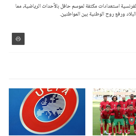
و يمتلك فرصًا كبيرة للفوز بولاية جديدة، خصوصًا في ظل غياب
زز من فرص استمراره في قيادة “فيفا” حتى عام 2031.