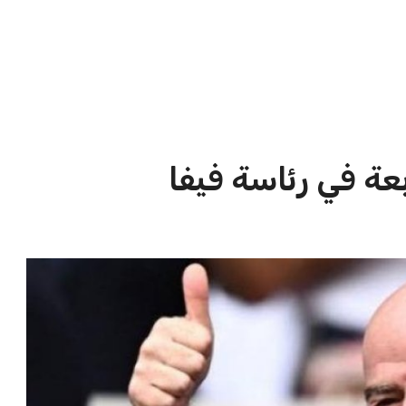
الاخبار الشائعة
ا
إنفانتينو يخطو نحو ولاية رابعة في
ا
رئاسة فيفا
ا
عمر إبراهيم
22 يوليو 2026
مستثمر هندي بريطاني يسعى لامتلاك
حصة في نادي ليفربول الرياضي
عمر إبراهيم
22 يوليو 2026