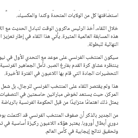
يبدو أن السويسري جياني إنفانتينو في طريقه للاحتفاظ بمنصبه
المقررة عام 2027، ويجعله المرشح الأكثر حظًا حتى الآن.
هذا الدعم الواسع يأتي على الرغم من الانتقادات التي وجهت لإ
في السباق الانتخابي، ولم تتمكن الأصوات المعارضة من التوصل
نوفمبر المقبل.
يعتمد إنفانتينو على قاعدة دعم قوية من الاتحادات القارية المخ
غالبية اتحادات أمريكا الجنوبية والكونكاكاف. وقد ساهمت مجمو
الاتحادات، فضلاً عن رفع عدد الفرق المشاركة في كأس العالم
على الجانب الآخر، تتركز المعارضة بشكل ملحوظ داخل القارة ا
بسبب التوسع المستمر في البطولات الدولية وأثر ذلك على الج
الإسباني، خافيير تيباس، إلى تنحّي إنفانتينو، معتبراً أن سي