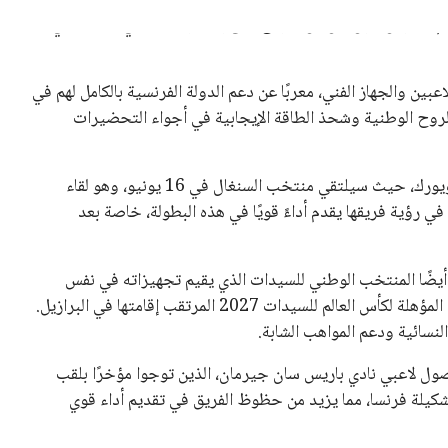
 كرئيس للاتحاد الدولي لكرة القدم “فيفا” لفترة رابعة، بعد أن
حصل على تأييد واسع من أكثر من 200 اتحاد وطني من أصل 211 في الجمعية العمومية. مما يعزز فرصته للفوز في الانتخابات
نفانتينو في الآونة الأخيرة. حتى الآن، لم يتقدم أي مرشح منافس
 إلى اسم يوازن موقف إنفانتينو، قبل انتهاء فترة الترشح في
تلفة، بما في ذلك الاتحاد الأفريقي والآسيوي، بالإضافة إلى دعم
عة من القرارات التي اتخذها في زيادة الموارد المالية لهذه
، وإطلاق بطولات دولية جديدة تحت مظلة “فيفا”.
لأوروبية، حيث ارتفعت حدة الانتقادات الموجهة إلى إنفانتينو
دول الزمني للمسابقات المحلية. وقد دعا رئيس رابطة الدوري
اساته تضر بصناعة كرة القدم وتزيد من ضغوط المباريات.