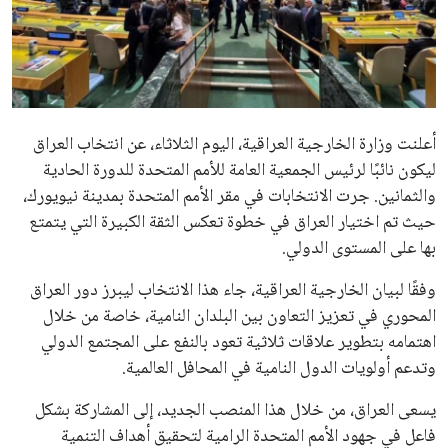
علوم وتكنولوجيا
المرأة والجمال
حوادث
أعلنت وزارة الخارجية العراقية، اليوم الثلاثاء، عن انتخاب العراق
ليكون نائبًا لرئيس الجمعية العامة للأمم المتحدة للدورة الحادية
محافظات
والثمانين. جرت الانتخابات في مقر الأمم المتحدة بمدينة نيويورك،
حيث تم اختيار العراق في خطوة تعكس الثقة الكبيرة التي يتمتع
بها على المستوى الدولي.
وفقًا لبيان الخارجية العراقية، جاء هذا الانتخاب ليبرز دور العراق
المحوري في تعزيز التعاون بين البلدان النامية، خاصة من خلال
اهتمامه بتطوير علاقات ثلاثية تعود بالنفع على المجتمع الدولي
وتدعم أولويات الدول النامية في المحافل العالمية.
يسعى العراق، من خلال هذا المنصب الجديد، إلى المشاركة بشكل
فاعل في جهود الأمم المتحدة الرامية لتحقيق أهداف التنمية