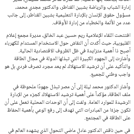
إنفانتينو يخطو نحو ولاية رابعة في
رئاسة فيفا
عمر إبراهيم
منذ 17 أيام
يبدو أن السويسري جياني إنفانتينو في طريقه للاحتفاظ بمنصبه