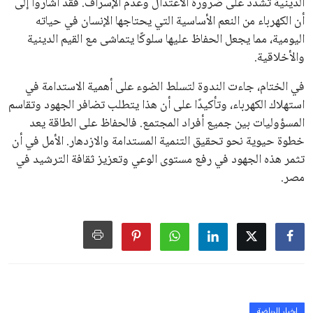
على الجانب الآخر، تتركز المعارضة بشكل ملحوظ داخل القارة
الأوروبية، حيث ارتفعت حدة الانتقادات الموجهة إلى إنفانتينو
بسبب التوسع المستمر في البطولات الدولية وأثر ذلك على الجدول
الزمني للمسابقات المحلية. وقد دعا رئيس رابطة الدوري الإسباني،
خافيير تيباس، إلى تنحّي إنفانتينو، معتبراً أن سياساته تضر بصناعة
كرة القدم وتزيد من ضغوط المباريات.
على الرغم من هذه الانتقادات، تشير التوقعات إلى أن إنفانتينو
يمتلك فرصًا كبيرة للفوز بولاية جديدة، خصوصًا في ظل غياب
منافس قوي يتمتع بإجماع داخل الأسرة الكروية الدولية. هذا يعزز
من فرص استمراره في قيادة “فيفا” حتى عام 2031.