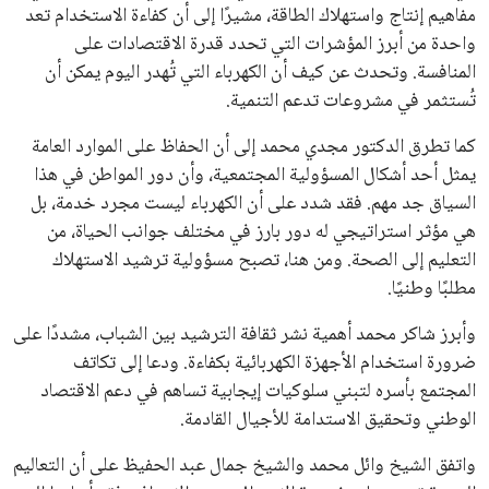
كرئيس للاتحاد الدولي لكرة القدم “فيفا” لفترة رابعة، بعد أن حصل
على تأييد واسع من أكثر من 200 اتحاد وطني من أصل 211 في
الجمعية العمومية. مما يعزز فرصته للفوز في الانتخابات المقررة عام
2027، ويجعله المرشح الأكثر حظًا حتى الآن.
هذا الدعم الواسع يأتي على الرغم من الانتقادات التي وجهت
لإنفانتينو في الآونة الأخيرة. حتى الآن، لم يتقدم أي مرشح منافس
في السباق الانتخابي، ولم تتمكن الأصوات المعارضة من التوصل إلى
اسم يوازن موقف إنفانتينو، قبل انتهاء فترة الترشح في نوفمبر
المقبل.
يعتمد إنفانتينو على قاعدة دعم قوية من الاتحادات القارية المختلفة،
بما في ذلك الاتحاد الأفريقي والآسيوي، بالإضافة إلى دعم غالبية
اتحادات أمريكا الجنوبية والكونكاكاف. وقد ساهمت مجموعة من
القرارات التي اتخذها في زيادة الموارد المالية لهذه الاتحادات، فضلاً
عن رفع عدد الفرق المشاركة في كأس العالم، وإطلاق بطولات دولية
جديدة تحت مظلة “فيفا”.