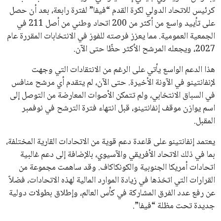
تحقق من قهوتك المغشوشة 7 علامات تدل
على جودتها قبل أول رشفة
خالد فؤاد
18 يوليو 2026
القائمة البريدية
انضم إلى قائمة المشتركين لدينا لتحصل على أحدث الأخبار، التحديثات
والعروض الخاصة مباشرة في صندوق بريدك
اشتراك
جميع الحقوق محفوظة لموقعنا ايوا مصر
سياسة الخصوصية
اتصل بنا
من نحن