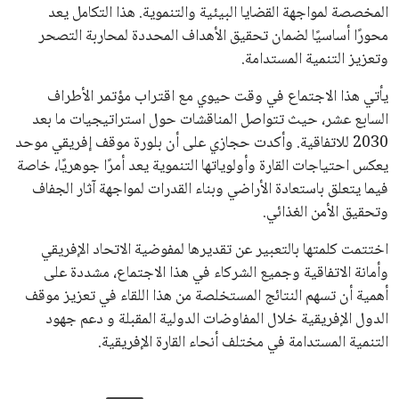
اتحادات أمريكا الجنوبية والكونكاكاف. وقد ساهمت مجموعة من
القرارات التي اتخذها في زيادة الموارد المالية لهذه الاتحادات، فضلاً
عن رفع عدد الفرق المشاركة في كأس العالم، وإطلاق بطولات دولية
جديدة تحت مظلة “فيفا”.
على الجانب الآخر، تتركز المعارضة بشكل ملحوظ داخل القارة
الأوروبية، حيث ارتفعت حدة الانتقادات الموجهة إلى إنفانتينو
بسبب التوسع المستمر في البطولات الدولية وأثر ذلك على الجدول
الزمني للمسابقات المحلية. وقد دعا رئيس رابطة الدوري الإسباني،
خافيير تيباس، إلى تنحّي إنفانتينو، معتبراً أن سياساته تضر بصناعة
كرة القدم وتزيد من ضغوط المباريات.
على الرغم من هذه الانتقادات، تشير التوقعات إلى أن إنفانتينو
يمتلك فرصًا كبيرة للفوز بولاية جديدة، خصوصًا في ظل غياب
منافس قوي يتمتع بإجماع داخل الأسرة الكروية الدولية. هذا يعزز
من فرص استمراره في قيادة “فيفا” حتى عام 2031.