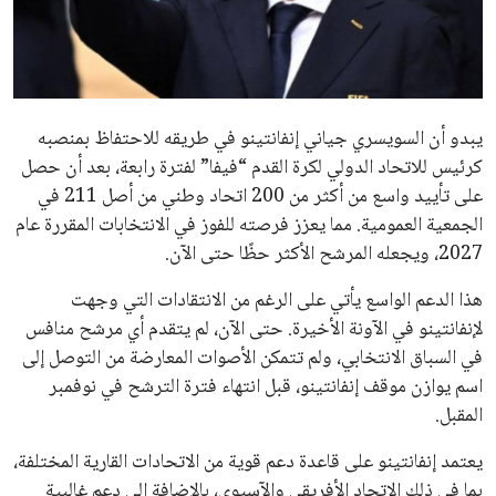
مستثمر هندي بريطاني يسعى لامتلاك حصة
في نادي ليفربول الرياضي
عمر إبراهيم
22 يوليو 2026
تحقق من قهوتك المغشوشة 7 علامات تدل
على جودتها قبل أول رشفة
خالد فؤاد
18 يوليو 2026
القائمة البريدية
انضم إلى قائمة المشتركين لدينا لتحصل على أحدث الأخبار، التحديثات
والعروض الخاصة مباشرة في صندوق بريدك
اشتراك