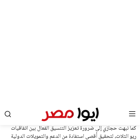
يبدو أن السويسري جياني إنفانتينو في طريقه للاحتفاظ بمنصبه
كرئيس للاتحاد الدولي لكرة القدم “فيفا” لفترة رابعة، بعد أن حصل
على تأييد واسع من أكثر من 200 اتحاد وطني من أصل 211 في
الجمعية العمومية. مما يعزز فرصته للفوز في الانتخابات المقررة عام
2027، ويجعله المرشح الأكثر حظًا حتى الآن.
هذا الدعم الواسع يأتي على الرغم من الانتقادات التي وجهت
لإنفانتينو في الآونة الأخيرة. حتى الآن، لم يتقدم أي مرشح منافس
في السباق الانتخابي، ولم تتمكن الأصوات المعارضة من التوصل إلى
اسم يوازن موقف إنفانتينو، قبل انتهاء فترة الترشح في نوفمبر
المقبل.
يعتمد إنفانتينو على قاعدة دعم قوية من الاتحادات القارية المختلفة،
بما في ذلك الاتحاد الأفريقي والآسيوي، بالإضافة إلى دعم غالبية