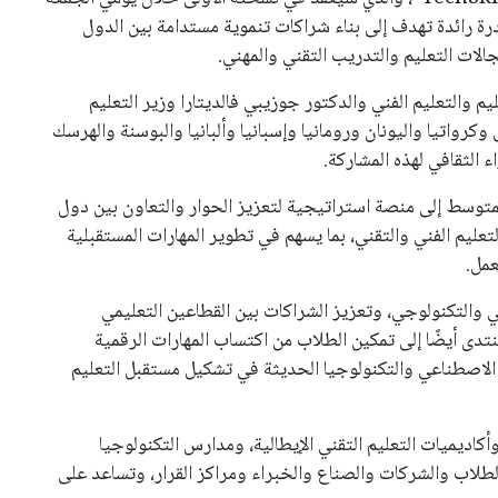
دى في إطار مبادرة رائدة تهدف إلى بناء شراكات تنموية مستدامة بين الدول
لات التعليم والتدريب التقني والمهني.
 والتعليم الفني والدكتور جوزيبي فالديتارا وزير التعليم
رواتيا واليونان ورومانيا وإسبانيا وألبانيا والبوسنة والهرسك
ء الثقافي لهذه المشاركة.
متوسط إلى منصة استراتيجية لتعزيز الحوار والتعاون بين دول
ليم الفني والتقني، بما يسهم في تطوير المهارات المستقبلية
عمل.
 والتكنولوجي، وتعزيز الشراكات بين القطاعين التعليمي
منتدى أيضًا إلى تمكين الطلاب من اكتساب المهارات الرقمية
 الاصطناعي والتكنولوجيا الحديثة في تشكيل مستقبل التعليم
أكاديميات التعليم التقني الإيطالية، ومدارس التكنولوجيا
طلاب والشركات والصناع والخبراء ومراكز القرار، وتساعد على