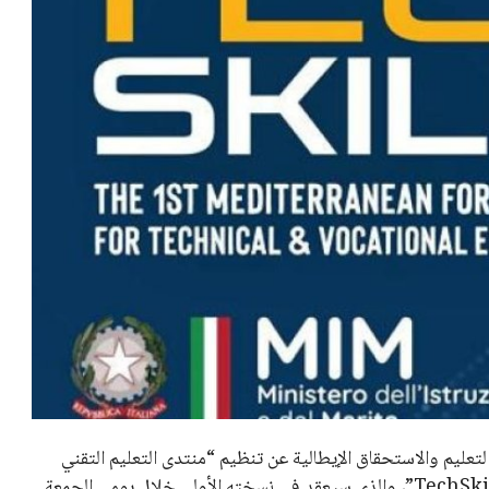
التعليم والاستحقاق الإيطالية عن تنظيم “منتدى التعليم التقني
والمهني لدول البحر المتوسط” المعروف باسم “TechSkills Forum”، والذي سيعقد في نسخته الأولى خلال يومي الجمعة