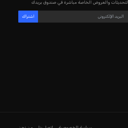
مستثمر هندي بريطاني يسعى لامتلاك
حصة في نادي ليفربول الرياضي
عمر إبراهيم
22 يوليو 2026
بريطانيا تعلن دعمها لاستخدام أمريكا
قواعدها العسكرية لتنفيذ ضربات ضد
إيران
كريم أشرف
22 يوليو 2026
خروج ألمانيا يشكل خطرًا على التسويق
العالمي للدوري الألماني
عمر إبراهيم
22 يوليو 2026
يويفا يفرض عقوبات على سيسكا صوفيا
بسبب التحية النازية في المباريات
الأوروبية