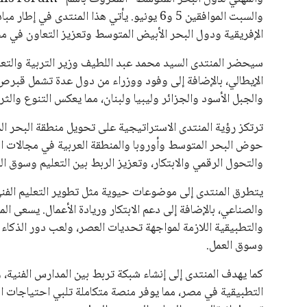
والسبت الموافقين 5 و6 يونيو. يأتي هذا المنت
الإفريقية ودول البحر الأبيض المتوسط وتعزيز التعاون في مجا
سيحضر المنتدى السيد محمد عبد اللطيف وزير التربية والتعليم
الإيطالي، بالإضافة إلى وفود ووزراء من دول عدة تشمل قبرص وك
والجبل الأسود والجزائر وليبيا ولبنان، مما يعكس التنوع والثرا
ترتكز رؤية المنتدى الاستراتيجية على تحويل منطقة البحر ال
حوض البحر المتوسط وأوروبا والمنطقة العربية في مجالات التع
والتحول الرقمي والابتكار، وتعزيز الربط بين التعليم وسوق ال
يتطرق المنتدى إلى موضوعات حيوية مثل تطوير التعليم الفني
والصناعي، بالإضافة إلى دعم الابتكار وريادة الأعمال. يسعى ال
والتطبيقية اللازمة لمواجهة تحديات العصر، ولعب دور الذكاء
وسوق العمل.
كما يهدف المنتدى إلى إنشاء شبكة تربط بين المدارس الفنية، و
التطبيقية في مصر، مما يوفر منصة متكاملة تلبي احتياجات ال