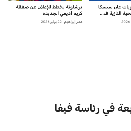
لتكثيف مباريات
مصر تنطلق في رحلة أمم إفريقيا
 مواهب جديدة...
بقيادة حسام حسن في أول تح...
عمر إبراهيم
21 يوليو 2026
الاخبار الشائعة
ا
إنفانتينو يخطو نحو ولاية رابعة في
ا
رئاسة فيفا