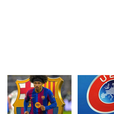
ملاقاة الفائز من
مورينيو يتخذ قراراً حاسماً بشأن
انوسيا...
مستقبل جونزالو جارسيا ف...
عمر إبراهيم
21 يوليو 2026