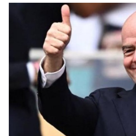
ا
عمر إبراهيم
22 يوليو 2026
مستثمر هندي بريطاني يسعى لامتلاك
حصة في نادي ليفربول الرياضي
عمر إبراهيم
22 يوليو 2026
تحقق من قهوتك المغشوشة 7 علامات
تدل على جودتها قبل أول رشفة
خالد فؤاد
18 يوليو 2026