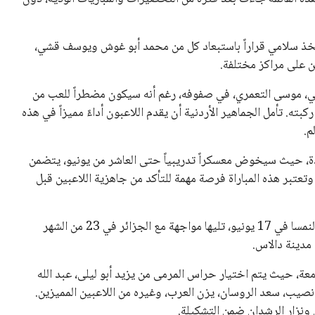
لخسارة الأخيرة أمام المنتخب السويسري بنتيجة 1-4، اتخذ سلامي قراراً باستبعاد كل من محمد أبو غوش ويوسف قشي،
نسي، موسى التعمري، في صفوفه، رغم أنه سيكون مضطراً للعب من
بته. تأمل الجماهير الأردنية أن يقدم اللاعبون أداءً مميزاً في هذه
م.
ة، حيث سيخوض معسكراً تدريبياً حتى العاشر من يونيو، يتضمن
تعتبر هذه المباراة فرصة مهمة للتأكد من جاهزية اللاعبين قبل
ستكون المباراة الافتتاحية للأردن في المجموعة العاشرة ضد النمسا في 17 يونيو، تليها مواجهة مع الجزائر في 23 من الشهر
امعة، حيث يتم اختيار حراس المرمى من يزيد أبو ليلى، عبد الله
ه نصيب، سعد الروسان، يزن العرب، وغيره من اللاعبين المميزين.
نزار الرشدان ضمن التشكيلة.