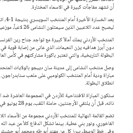
أن تشهد مفاجآت كبيرة في الاسماء المختارة.
بعد ا
ليصبح عدد اللاعبين الذين سيمثلون النشامى 26 لاعباً، موزعين على مراكز مختلفة.
المنتخب الأردني يملك آمالاً كبيرة مع تواجد جناح رين الفر
دون أبرز هدافيه يزن النعيمات، الذي عانى من إصابة قوية في رك
البطولة التاريخية، والتي تعتبر باكورة مشاركتهم في كأس العال
وصل منتخب النشامى إلى مدينة سان دييجو بالولايات المتحد
مباراة ودية أمام المنتخب الكولومبي على ملعب سنابدراجون. و
انطلاق البطولة.
ذاته، قبل أن يلتقي الأرجنتين، حاملة اللقب، يوم 28 يونيو في مدينة دالاس.
تضم القائمة النهائية للمنتخب الأردني مجموعة من الأسماء الل
الفاخوري، ونور بني عطية. بينما تشكل الدفاع كلاً من عبد الل
وفي خط الوسط، يبرز كل من مهند أبو طه ومحمد أبو حشيش و