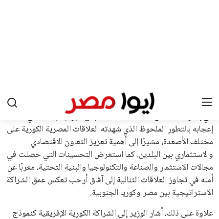
يبدو أن السويسري جياني إنفانتينو في طريقه للاحتفاظ بمنصبه
كرئيس للاتحاد الدولي لكرة القدم “فيفا” لفترة رابعة، بعد أن حصل
على تأييد واسع من أكثر من 200 اتحاد وطني من أصل 211 في
الجمعية العمومية. مما يعزز فرصته للفوز في الانتخابات المقررة عام
2027، ويجعله المرشح الأكثر حظًا حتى الآن.
هذا الدعم الواسع يأتي على الرغم من الانتقادات التي وجهت
لإنفانتينو في الآونة الأخيرة. حتى الآن، لم يتقدم أي مرشح منافس
في السباق الانتخابي، ولم تتمكن الأصوات المعارضة من التوصل إلى
اسم يوازن موقف إنفانتينو، قبل انتهاء فترة الترشح في نوفمبر
المقبل.
يعتمد إنفانتينو على قاعدة دعم قوية من الاتحادات القارية المختلفة،
بما في ذلك الاتحاد الأفريقي والآسيوي، بالإضافة إلى دعم غالبية
اتحادات أمريكا الجنوبية والكونكاكاف. وقد ساهمت مجموعة من
القرارات التي اتخذها في زيادة الموارد المالية لهذه الاتحادات، فضلاً
عن رفع عدد الفرق المشاركة في كأس العالم، وإطلاق بطولات دولية