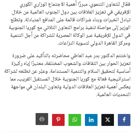
جديدة تحت مظلة “فيفا”.
على الجانب الآخر، تتركز المعارضة بشكل ملحوظ داخل القارة
الأوروبية، حيث ارتفعت حدة الانتقادات الموجهة إلى إنفانتينو
بسبب التوسع المستمر في البطولات الدولية وأثر ذلك على الجدول
الزمني للمسابقات المحلية. وقد دعا رئيس رابطة الدوري الإسباني،
خافيير تيباس، إلى تنحّي إنفانتينو، معتبراً أن سياساته تضر بصناعة
كرة القدم وتزيد من ضغوط المباريات.
على الرغم من هذه الانتقادات، تشير التوقعات إلى أن إنفانتينو
يمتلك فرصًا كبيرة للفوز بولاية جديدة، خصوصًا في ظل غياب
منافس قوي يتمتع بإجماع داخل الأسرة الكروية الدولية. هذا يعزز
من فرص استمراره في قيادة “فيفا” حتى عام 2031.