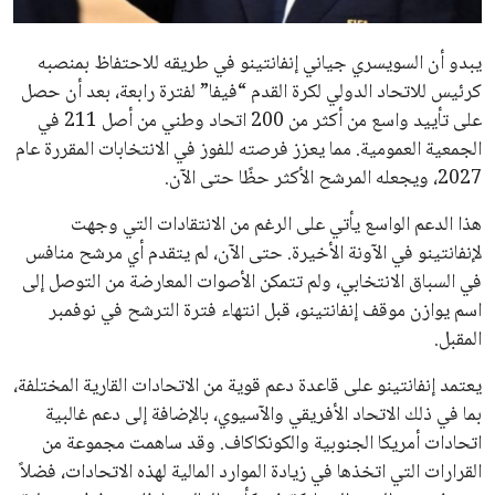
مستثمر هندي بريطاني يسعى لامتلاك حصة
في نادي ليفربول الرياضي
عمر إبراهيم
22 يوليو 2026
تحقق من قهوتك المغشوشة 7 علامات تدل
على جودتها قبل أول رشفة
خالد فؤاد
18 يوليو 2026
القائمة البريدية
انضم إلى قائمة المشتركين لدينا لتحصل على أحدث الأخبار، التحديثات
والعروض الخاصة مباشرة في صندوق بريدك
اشتراك