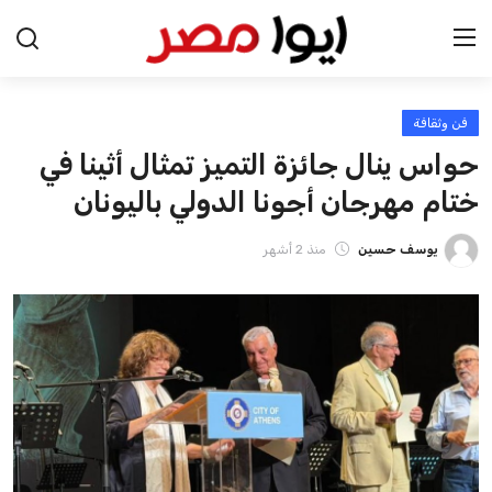
فن وثقافة
الرئيسية
حواس ينال جائزة التميز تمثال أثينا في
اخبار مصر
ختام مهرجان أجونا الدولي باليونان
عرب وعالم
يوسف حسين
منذ 2 أشهر
اقتصاد
اخبار الرياضة
منوعات
فن وثقافة