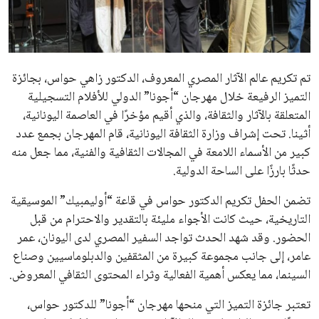
علوم وتكنولوجيا
المرأة والجمال
تم تكريم عالم الآثار المصري المعروف، الدكتور زاهي حواس، بجائزة
حوادث
التميز الرفيعة خلال مهرجان “أجونا” الدولي للأفلام التسجيلية
المتعلقة بالآثار والثقافة، والذي أقيم مؤخرًا في العاصمة اليونانية،
محافظات
أثينا. تحت إشراف وزارة الثقافة اليونانية، قام المهرجان بجمع عدد
كبير من الأسماء اللامعة في المجالات الثقافية والفنية، مما جعل منه
حدثًا بارزًا على الساحة الدولية.
تضمن الحفل تكريم الدكتور حواس في قاعة “أوليمبيك” الموسيقية
التاريخية، حيث كانت الأجواء مليئة بالتقدير والاحترام من قبل
الحضور. وقد شهد الحدث تواجد السفير المصري لدى اليونان، عمر
عامر، إلى جانب مجموعة كبيرة من المثقفين والدبلوماسيين وصناع
السينما، مما يعكس أهمية الفعالية وثراء المحتوى الثقافي المعروض.
تعتبر جائزة التميز التي منحها مهرجان “أجونا” للدكتور حواس،