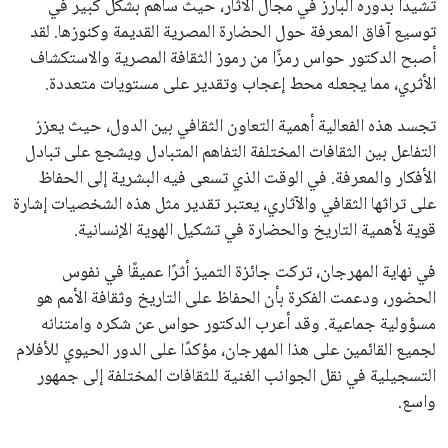
تشيدًا بدوره البارز في مجال الآثار، حيث ساهم بشكل كبير في
توسيع آفاق المعرفة حول الحضارة المصرية القديمة وكنوزها. لقد
أصبح الدكتور حواس رمزًا من رموز الثقافة المصرية والاستكشاف
الأثري، مما يجعله محط إعجاب وتقدير على مستويات متعددة.
تجسد هذه الفعالية أهمية التعاون الثقافي بين الدول، حيث يعزز
التفاعل بين الثقافات المختلفة التفاهم المتبادل ويشجع على تبادل
الأفكار والمعرفة. في الوقت الذي تسعى فيه البشرية إلى الحفاظ
على تراثها الثقافي والآثاري، يعتبر تقدير مثل هذه الشخصيات إشارة
قوية لأهمية التاريخ والحضارة في تشكيل الهوية الإنسانية.
في نهاية المهرجان، تركت جائزة التميز أثرًا عميقًا في نفوس
الحضور، ودعمت الفكرة بأن الحفاظ على التاريخ وثقافة الأمم هو
مسؤولية جماعية. وقد أعرب الدكتور حواس عن شكره وامتنانه
لجميع القائمين على هذا المهرجان، مؤكدًا على الدور الحيوي للأفلام
التسجيلية في نقل الجوانب الغنية للثقافات المختلفة إلى جمهور
واسع.