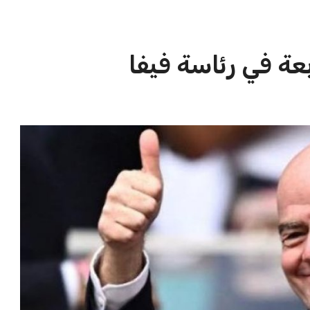
الاخبار الشائعة
ا
إنفانتينو يخطو نحو ولاية رابعة في
ا
رئاسة فيفا
ا
عمر إبراهيم
22 يوليو 2026
مستثمر هندي بريطاني يسعى لامتلاك
حصة في نادي ليفربول الرياضي
عمر إبراهيم
22 يوليو 2026
تحقق من قهوتك المغشوشة 7 علامات
تدل على جودتها قبل أول رشفة
خالد فؤاد
18 يوليو 2026