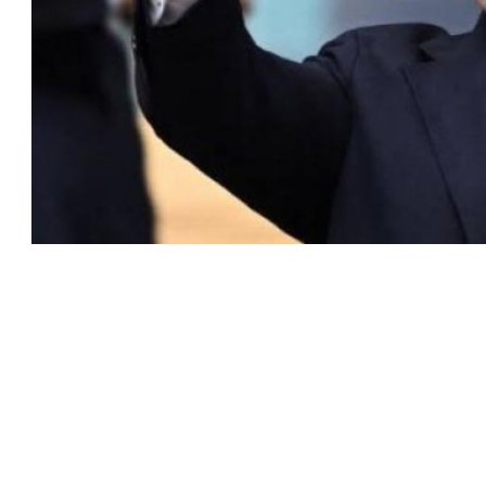
 كرئيس للاتحاد الدولي لكرة القدم “فيفا” لفترة رابعة، بعد أن
حصل على تأييد واسع من أكثر من 200 اتحاد وطني من أصل 211 في الجمعية العمومية. مما يعزز فرصته للفوز في الانتخابات
نفانتينو في الآونة الأخيرة. حتى الآن، لم يتقدم أي مرشح منافس
 إلى اسم يوازن موقف إنفانتينو، قبل انتهاء فترة الترشح في