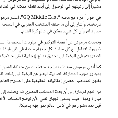
مشيراً إلى رغبتهم في الوصول إلى أبعد نقطة ممكنة في المناف
في حوار أجراه مع مجل
تاريخية. وأشار إلى أن ما حققه المنتخب المغربي في النسخة ال
حدود له، وأن كل شيء ممكن في عالم كرة القدم.
وتحدث مرموش عن أهمية التركيز في مباريات المجموعة السابعة
ضرورة التعامل مع كل مباراة بكل جدية، خاصة في ظل قوة الفرق
الصعوبات، فإن الرغبة في تحقيق نتائج إيجابية تبقى حاضرة ب
كما أبدى مرموش سعادته بتواجد منتخبات من منطقة الشرق ال
يتجاوز مجرد المشاركة العددية، ليعبر عن الرغبة في إثبات ا
يظهر المنتخب المصري إمكانياته الحقيقية على المسرح العالم
من المهم الإشارة إلى أن بعثة المنتخب المصري قد وصلت إلى 
مباراة ودية، حيث يسعى الجهاز الفني الآن لوضع اللمسات الأخ
قبل بدء مشوارهم في كأس العالم بمواجهة بلجيكا.