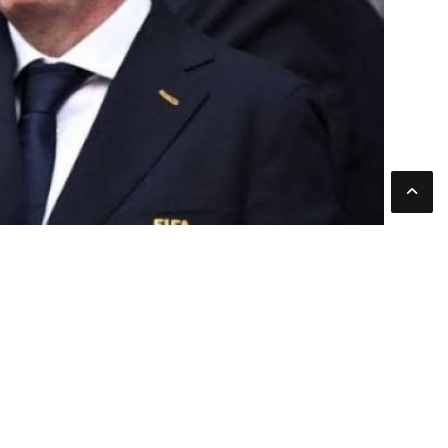
يبدو أن السويسري جياني إنفانتينو في طريقه للاحتفاظ بمنصبه
المقررة عام 2027، ويجعله المرشح الأكثر حظًا حتى الآن.
هذا الدعم الواسع يأتي على الرغم من الانتقادات التي وجهت لإ
في السباق الانتخابي، ولم تتمكن الأصوات المعارضة من التوصل
نوفمبر المقبل.