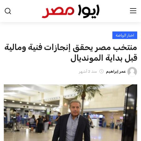
اخبار الرياضة
الرئيسية
منتخب مصر يحقق إنجازات فنية ومالية
اخبار مصر
قبل بداية المونديال
عرب وعالم
عمر إبراهيم
منذ 2 أشهر
اقتصاد
اخبار الرياضة
منوعات
فن وثقافة