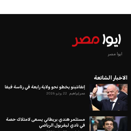
ايوا مصر
الاخبار الشائعة
إنفانتينو يخطو نحو ولاية رابعة في رئاسة فيفا
عمر إبراهيم
22 يوليو 2026
مستثمر هندي بريطاني يسعى لامتلاك حصة
في نادي ليفربول الرياضي