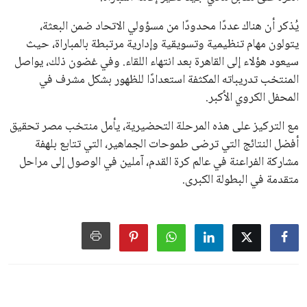
يُذكر أن هناك عددًا محدودًا من مسؤولي الاتحاد ضمن البعثة،
يتولون مهام تنظيمية وتسويقية وإدارية مرتبطة بالمباراة، حيث
سيعود هؤلاء إلى القاهرة بعد انتهاء اللقاء. وفي غضون ذلك، يواصل
المنتخب تدريباته المكثفة استعدادًا للظهور بشكل مشرف في
المحفل الكروي الأكبر.
مع التركيز على هذه المرحلة التحضيرية، يأمل منتخب مصر تحقيق
أفضل النتائج التي ترضى طموحات الجماهير، التي تتابع بلهفة
مشاركة الفراعنة في عالم كرة القدم، آملين في الوصول إلى مراحل
متقدمة في البطولة الكبرى.