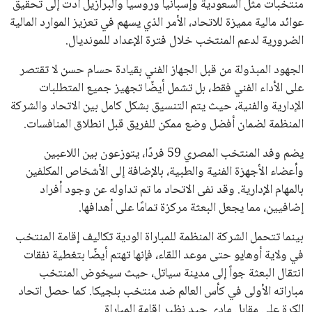
منتخبات مثل السعودية وإسبانيا وروسيا والبرازيل أدت إلى تحقيق
عوائد مالية مميزة للاتحاد، الأمر الذي يسهم في تعزيز الموارد المالية
الضرورية لدعم المنتخب خلال فترة الإعداد للمونديال.
الجهود المبذولة من قبل الجهاز الفني بقيادة حسام حسن لا تقتصر
على الأداء الفني فقط، بل تشمل أيضًا تجهيز جميع المتطلبات
الإدارية والفنية، حيث يتم التنسيق بشكل كامل بين الاتحاد والشركة
المنظمة لضمان أفضل وضع ممكن للفريق قبل انطلاق المنافسات.
يضم وفد المنتخب المصري 59 فردًا، يتوزعون بين اللاعبين
وأعضاء الأجهزة الفنية والطبية، بالإضافة إلى الأشخاص المكلفين
بالمهام الإدارية. وقد نفى الاتحاد ما تم تداوله عن وجود أفراد
إضافيين، مما يجعل البعثة مركزة تمامًا على أهدافها.
بينما تتحمل الشركة المنظمة للمباراة الودية تكاليف إقامة المنتخب
في ولاية أوهايو حتى موعد اللقاء، فإنها تهتم أيضًا بتغطية نفقات
انتقال البعثة جواً إلى مدينة سياتل، حيث سيخوض المنتخب
مباراته الأولى في كأس العالم ضد منتخب بلجيكا. كما حصل اتحاد
الكرة على مقابل مادي جيد نظير إقامة المباراة.