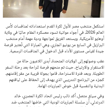
علوم وتكنولوجيا
المرأة والجمال
استكمل منتخب مصر الأول لكرة القدم استعداداته لمنافسات كأس
حوادث
العالم 2026، في أجواء مواتية تسود معسكره المقام حاليًا في ولاية
أوهايو الأمريكية. ويستعد الفريق لمواجهة ودية مهمة أمام منتخب
محافظات
البرازيل في السابع من يونيو الجاري، وهي المباراة التي تُعتبر فرصة
جيدة لقياس مستوى الأداء قبل الدخول في المنافسات الرسمية.
عقب وصولهم إلى الولايات المتحدة، أبدى اللاعبون حالة من
الاستقرار والارتياح، حيث تم منحهم فرصة للراحة بعد رحلة السفر
الطويلة. وبعد فترة الاستراحة، قاموا بجولة قريبة من مقر إقامتهم،
كجزء من البرنامج التدريبي الذي يهدف إلى الحفاظ على لياقتهم
البدنية والنفسية قبل خوض المباريات الهامة.
وفي سياق متصل، أكد نائب رئيس اتحاد الكرة المصري، خالد
الدرندلي، أن سلسلة المباريات الودية التي خاضها المنتخب ضد