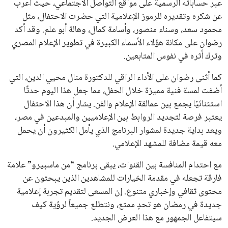
يعتمد إنفانتينو على قاعدة دعم قوية من الاتحادات القارية المختلفة،
بما في ذلك الاتحاد الأفريقي والآسيوي، بالإضافة إلى دعم غالبية
اتحادات أمريكا الجنوبية والكونكاكاف. وقد ساهمت مجموعة من
القرارات التي اتخذها في زيادة الموارد المالية لهذه الاتحادات، فضلاً
عن رفع عدد الفرق المشاركة في كأس العالم، وإطلاق بطولات دولية
جديدة تحت مظلة “فيفا”.
على الجانب الآخر، تتركز المعارضة بشكل ملحوظ داخل القارة
الأوروبية، حيث ارتفعت حدة الانتقادات الموجهة إلى إنفانتينو
بسبب التوسع المستمر في البطولات الدولية وأثر ذلك على الجدول
الزمني للمسابقات المحلية. وقد دعا رئيس رابطة الدوري الإسباني،
خافيير تيباس، إلى تنحّي إنفانتينو، معتبراً أن سياساته تضر بصناعة
كرة القدم وتزيد من ضغوط المباريات.
على الرغم من هذه الانتقادات، تشير التوقعات إلى أن إنفانتينو
يمتلك فرصًا كبيرة للفوز بولاية جديدة، خصوصًا في ظل غياب
منافس قوي يتمتع بإجماع داخل الأسرة الكروية الدولية. هذا يعزز
من فرص استمراره في قيادة “فيفا” حتى عام 2031.