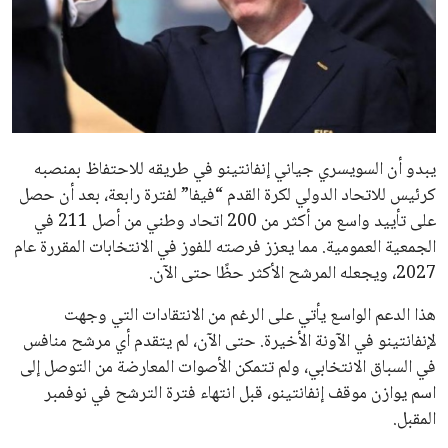
إنفانتينو يخطو نحو ولاية رابعة في رئاسة فيفا
عمر إبراهيم
22 يوليو 2026
مستثمر هندي بريطاني يسعى لامتلاك حصة
في نادي ليفربول الرياضي
عمر إبراهيم
22 يوليو 2026
تحقق من قهوتك المغشوشة 7 علامات تدل
على جودتها قبل أول رشفة
خالد فؤاد
18 يوليو 2026
القائمة البريدية
انضم إلى قائمة المشتركين لدينا لتحصل على أحدث الأخبار، التحديثات
والعروض الخاصة مباشرة في صندوق بريدك