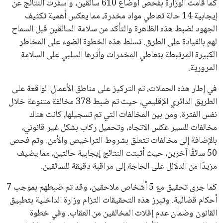
كما قامت الوزارة بفحص أوضاع 610 سائقين، وأسفرت النتائج عن
إيجابية 14 حالة تعاطي مواد مخدرة، مما يعكس أهمية تكثيف
الجهود لضبط هذه الظاهرة والتأكد من سلامة السائقين قبل السماح
لهم بالقيادة على الطرق. تسلط هذه الخطوة الضوء على المخاطر
الكبيرة المرتبطة بتعاطي المخدرات وأثرها السلبي على السلامة
المرورية.
في إطار هذه الحملات، تم التركيز على مناطق الأعمال الواقعة على
الطريق الدائري الإقليمي، حيث تم ضبط 378 مخالفة متنوعة خلال
نفس الفترة. ومن بين المخالفات التي تم تسجيلها، كانت هناك
مخالفات للسير عكس الاتجاه، وتحميل ركاب بشكل غير قانوني،
بالإضافة إلى مخالفات تتعلق بشروط التراخيص والأمن. وتم فحص
50 سائقًا آخرين، حيث أثبتت النتائج إيجابية حالتين، مما يضيف
مزيدًا من الدلائل على الحاجة إلى مراقبة دقيقة للسائقين.
كما جرى تحقيق مع 5 أشخاص ملاحقين، وقد تم ضبطهم بموجب 7
أحكام قضائية. وتبرز هذه التحقيقات التزام وزارة الداخلية بتطبيق
القانون وضمان عدم إفلات المخالفين من العقاب. وفي خطوة