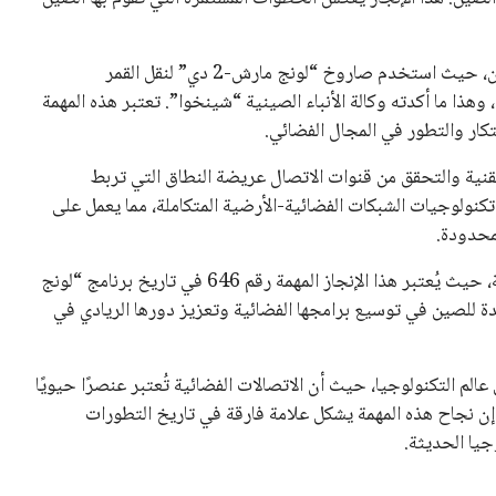
تمت عملية الإطلاق في تمام الساعة 2:07 صباحاً بتوقيت بكين، حيث استخدم صاروخ “لونج مارش-2 دي” لنقل القمر
ذا ما أكدته وكالة الأنباء الصينية “شينخوا”. تعتبر هذه المهمة
تكار والتطور في المجال الفضائي.
نية والتحقق من قنوات الاتصال عريضة النطاق التي تربط
تكنولوجيات الشبكات الفضائية-الأرضية المتكاملة، مما يعمل على
لمحدودة.
مع هذا الإطلاق، تسجل الصين رقمًا جديدًا في رحلتها الفضائية، حيث يُعتبر هذا الإنجاز المهمة رقم 646 في تاريخ برنامج “لونج
ة للصين في توسيع برامجها الفضائية وتعزيز دورها الريادي في
م التكنولوجيا، حيث أن الاتصالات الفضائية تُعتبر عنصرًا حيويًا
إن نجاح هذه المهمة يشكل علامة فارقة في تاريخ التطورات
جيا الحديثة.