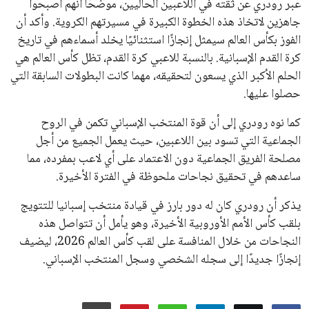
اتحادات أمريكا الجنوبية والكونكاكاف. وقد ساهمت مجموعة من
القرارات التي اتخذها في زيادة الموارد المالية لهذه الاتحادات، فضلاً
عن رفع عدد الفرق المشاركة في كأس العالم، وإطلاق بطولات دولية
جديدة تحت مظلة “فيفا”.
على الجانب الآخر، تتركز المعارضة بشكل ملحوظ داخل القارة
الأوروبية، حيث ارتفعت حدة الانتقادات الموجهة إلى إنفانتينو
بسبب التوسع المستمر في البطولات الدولية وأثر ذلك على الجدول
الزمني للمسابقات المحلية. وقد دعا رئيس رابطة الدوري الإسباني،
خافيير تيباس، إلى تنحّي إنفانتينو، معتبراً أن سياساته تضر بصناعة
كرة القدم وتزيد من ضغوط المباريات.
على الرغم من هذه الانتقادات، تشير التوقعات إلى أن إنفانتينو
يمتلك فرصًا كبيرة للفوز بولاية جديدة، خصوصًا في ظل غياب
منافس قوي يتمتع بإجماع داخل الأسرة الكروية الدولية. هذا يعزز
من فرص استمراره في قيادة “فيفا” حتى عام 2031.