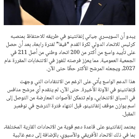
مستثمر هندي بريطاني يسعى لامتلاك حصة
في نادي ليفربول الرياضي
عمر إبراهيم
22 يوليو 2026
تحقق من قهوتك المغشوشة 7 علامات تدل
على جودتها قبل أول رشفة
خالد فؤاد
18 يوليو 2026
القائمة البريدية
انضم إلى قائمة المشتركين لدينا لتحصل على أحدث الأخبار، التحديثات
والعروض الخاصة مباشرة في صندوق بريدك
اشتراك