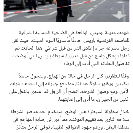
علوم وتكنولوجيا
المرأة والجمال
شهدت مدينة بوبيني، الواقعة في الضاحية الشمالية الشرقية
حوادث
للعاصمة الفرنسية باريس، حادثًا مأساويًا اليوم السبت، حيث لقي
رجل مصرعه جراء إطلاق النار من قبل شرطي. هذا الحادث تم
محافظات
تداوله بشكل واسع من قبل مديرية شرطة باريس، التي أوضحت
تفاصيل الحادثة التي أدت إلى الوفاة.
وفقًا للتقارير، كان الرجل في حالة من الهياج، ويتجول حاملاً
سكينين ويظهر سلوكًا عدائيًا، مما دفع جيرانه إلى استدعاء قوات
الأمن. ومع وصول الشرطة، اتضح أن الرجل قد اعتدى بالفعل على
اثنين من الجيران، ما أدى إلى إصابتهما.
خلال محاولة السيطرة على الوضع، استخدم أحد عناصر الشرطة
سلاحه الناري بعد تقييم الموقف، مما أدى إلى إصابة المهاجم في
منطقة البطن. ورغم جهود الطواقم الطبية، توفي الرجل متأثرًا