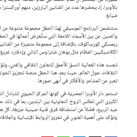
بالأوبرا، إذ يحضرها عدد من الفنانين البارزين، منهم أوركست
شيانغ.
ستتضمن البرنامج الموسيقي لهذا الحفل مجموعة متنوعة من الأع
والصين. من بين الأسماء اللامعة التي ستُعرض أعمالها في ال
ريمسكي كورساكوف، بالإضافة إلى مجموعة متميزة من الفنانين 
الكلاسيكيين العظام مثل يوهان شتراوس الثاني وإدفارد غريغ
تجسد هذه الفعالية النسق الأعمق للتعاون الثقافي والفني، وت
الثقافات حول العالم. حيث يعد هذا الحفل منصة لتعزيز الحوار
تعبر عن المشاعر والأفكار في أبهى صورها.
تستمر دار الأوبرا المصرية في كونها المركز الحيوي للتبادل ا
الكبرى التي تعكس الروح التعاونية بين البلدين، بما في ذلك 
عيد الربيع، فضلاً عن استضافة فرق فنية صينية عريقة. كل هذه
وتؤكد على أهمية الفنون في تعزيز الروابط الإنسانية والعلاقات