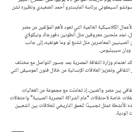
را سوتشو السيمفوني برئاسة المايسترو أحمد الصعيدي ونظيره تشن
مال الكلاسيكية العالمية التي تعود لأهم المؤلفين من مصر
حفل، نجد ملحنين معروفين مثل أنطونين دفورجاك ونيكولاي
الصينيين المعاصرين مثل تشنغ لو وما هونغيه، إلى جانب
 ويان سيبيليوس.
ؤكد اهتمام وزارة الثقافة المصرية بمد جسور التواصل مع مختلف
 الثقافي وتعزيز العلاقات الإنسانية من خلال فنون الموسيقى التي
لثقافي بين مصر والصين، إذ تعاملت مع مجموعة من الفعاليات
حفلات خاصة لاحتفالات “عام الشراكة المصرية الصينية” واحتفالات
 الأنشطة تمثل تجسيدًا للعمق التاريخي للعلاقات بين الشعبين
 الودية.