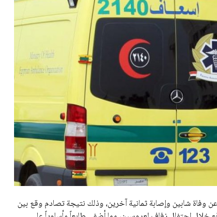
وفاة شابين وإصابة ثمانية آخرين، وذلك نتيجة تصادم وقع بين
 خلال احتفال زفاف لعروسين، مما أضفى طابعاً مأساوياً على
نين الذين شهدوا الحادث، ليتم على إثره إرسال فرق الإسعاف إلى
 الدولي بهدف تقديم العلاجات اللازمة لهم، في حين تم تحويل