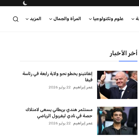
أخر الأخبار
إنفانتينو يخطو نحو ولاية رابعة في رئاسة
فيفا
عمر إبراهيم
22 يوليو 2026
مستثمر هندي بريطاني يسعى لامتلاك
حصة في نادي ليفربول الرياضي
عمر إبراهيم
22 يوليو 2026
بريطانيا تعلن دعمها لاستخدام أمريكا
قواعدها العسكرية لتنفيذ ضربات ضد
إيران
كريم أشرف
22 يوليو 2026
خروج ألمانيا يشكل خطرًا على التسويق