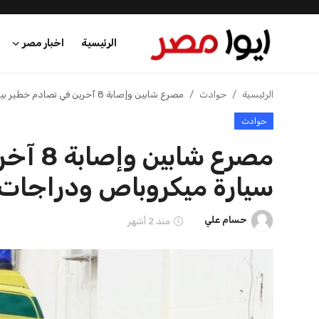
حوادث
مصرع شا
سيارة ميكروباص ودراجات ن
الرئيسية
حسام علي
منذ 2 أشهر
اخبار مصر
عرب وعالم
اقتصاد
اخبار الرياضة
منوعات
فن وثقافة