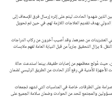
ا في العشرينات من عمرهما، وقد أصيب آخرون من ركاب الدراجات
قل. لا يزال التحقيق جارياً من قبل النيابة العامة لفهم ملابسات
ن، حيث عُولج معظمهم من إصابات طفيفة، بينما استدعت حالة
 الأجهزة الأمنية في رفع آثار الحادث من الطريق الرئيسي لضمان
ثر صرامة على الطرقات، خاصة في المناسبات التي تشهد تجمعات
لمسؤولين والمجتمع للحد من الحوادث وضمان سلامة الجميع على