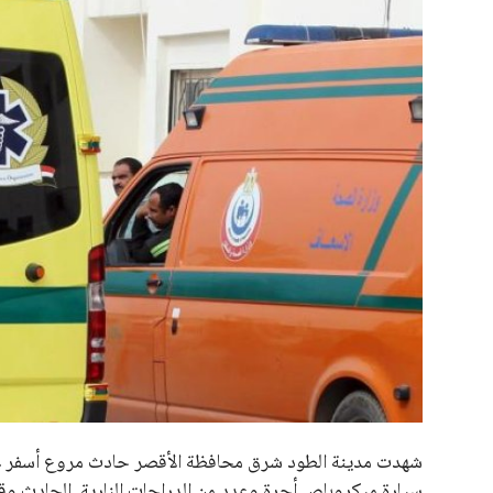
علوم وتكنولوجيا
المرأة والجمال
حوادث
محافظات
شهدت مدينة الطود شرق محافظة الأقصر حادث مروع أسفر عن 
سيارة ميكروباص أجرة وعدد من الدراجات النارية. الحادث وقع
الحدث السعيد.
تلقّت غرفة النجدة بمديرية أمن الأقصر بلاغاً من بعض المواط
موقع الحادث. وعلى الفور، تم نقل المصابين إلى المجمع الطبي
جثامين المتوفين إلى مشرحة المستشفى.