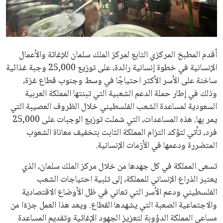
علوم وتكنولوجيا
المرأة والجمال
أقدم المطبخ المركزي التابع لمركز الملك سلمان للإغاثة والأعمال
حوادث
الإنسانية في خطوة إنسانية رائدة، على توزيع 25,000 وجبة غذائية
ساخنة على الأسر الأكثر احتياجًا في وسط وجنوب قطاع غزة،
محافظات
وذلك في إطار حملة الدعم الشعبية التي تبنتها المملكة العربية
السعودية لمساعدة الشعب الفلسطيني خلال الظروف العصيبة التي
يمر بها. هذه المساعدات، التي شملت توزيع الوجبات على 25,000
فرد، تأتي لتؤكد التزام المملكة الثابت بتخفيف معاناة الشعوب
المتضررة ودعمها في الأزمات الإنسانية.
تسعى المملكة في كل جهدها من خلال مركز الملك سلمان، الذي
يعتبر الذراع الإنساني للمملكة، إلى تلبية احتياجات الشعب
الفلسطيني ودعم الأسر التي تعاني في ظل الأوضاع الاقتصادية
والاجتماعية الصعبة التي يشهدها القطاع. ويعد هذا العمل جزءًا من
مساعي المملكة الدؤوبة لتعزيز الجهود الإغاثية وتقديم المساعدة