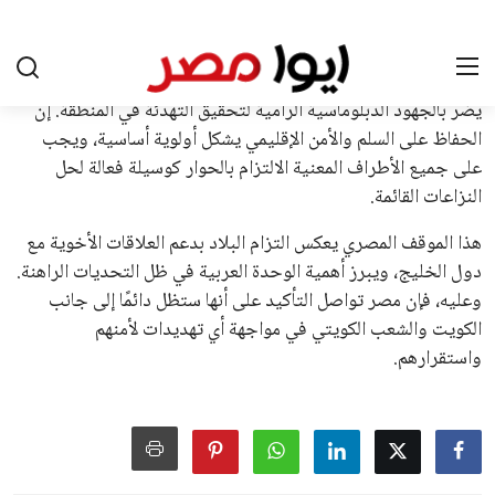
عن رفع عدد الفرق المشاركة في كأس العالم، وإطلاق بطولات دولية
جديدة تحت مظلة “فيفا”.
على الجانب الآخر، تتركز المعارضة بشكل ملحوظ داخل القارة
الأوروبية، حيث ارتفعت حدة الانتقادات الموجهة إلى إنفانتينو
بسبب التوسع المستمر في البطولات الدولية وأثر ذلك على الجدول
الزمني للمسابقات المحلية. وقد دعا رئيس رابطة الدوري الإسباني،
خافيير تيباس، إلى تنحّي إنفانتينو، معتبراً أن سياساته تضر بصناعة
كرة القدم وتزيد من ضغوط المباريات.
على الرغم من هذه الانتقادات، تشير التوقعات إلى أن إنفانتينو
يمتلك فرصًا كبيرة للفوز بولاية جديدة، خصوصًا في ظل غياب
منافس قوي يتمتع بإجماع داخل الأسرة الكروية الدولية. هذا يعزز
من فرص استمراره في قيادة “فيفا” حتى عام 2031.