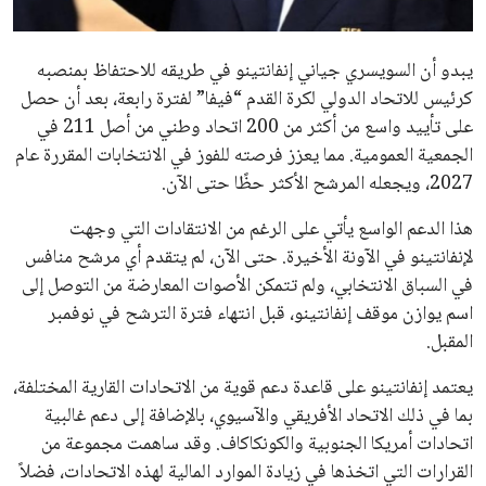
مستثمر هندي بريطاني يسعى لامتلاك حصة
في نادي ليفربول الرياضي
عمر إبراهيم
22 يوليو 2026
تحقق من قهوتك المغشوشة 7 علامات تدل
على جودتها قبل أول رشفة
خالد فؤاد
18 يوليو 2026
القائمة البريدية
انضم إلى قائمة المشتركين لدينا لتحصل على أحدث الأخبار، التحديثات
والعروض الخاصة مباشرة في صندوق بريدك
اشتراك