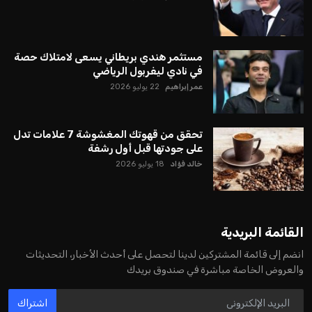
مستثمر هندي بريطاني يسعى لامتلاك حصة
في نادي ليفربول الرياضي
عمر إبراهيم
22 يوليو 2026
تحقق من قهوتك المغشوشة 7 علامات تدل
على جودتها قبل أول رشفة
خالد فؤاد
18 يوليو 2026
القائمة البريدية
انضم إلى قائمة المشتركين لدينا لتحصل على أحدث الأخبار، التحديثات
والعروض الخاصة مباشرة في صندوق بريدك
اشتراك