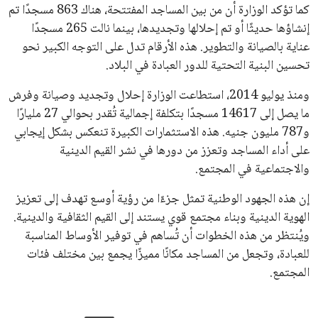
كما تؤكد الوزارة أن من بين المساجد المفتتحة، هناك 863 مسجدًا تم
إنشاؤها حديثًا أو تم إحلالها وتجديدها، بينما نالت 265 مسجدًا
عناية بالصيانة والتطوير. هذه الأرقام تدل على التوجه الكبير نحو
تحسين البنية التحتية للدور العبادة في البلاد.
ومنذ يوليو 2014، استطاعت الوزارة إحلال وتجديد وصيانة وفرش
ما يصل إلى 14617 مسجدًا بتكلفة إجمالية تُقدر بحوالي 27 مليارًا
و787 مليون جنيه. هذه الاستثمارات الكبيرة تنعكس بشكل إيجابي
على أداء المساجد وتعزز من دورها في نشر القيم الدينية
والاجتماعية في المجتمع.
إن هذه الجهود الوطنية تمثل جزءًا من رؤية أوسع تهدف إلى تعزيز
الهوية الدينية وبناء مجتمع قوي يستند إلى القيم الثقافية والدينية.
ويُنتظر من هذه الخطوات أن تُساهم في توفير الأوساط المناسبة
للعبادة، وتجعل من المساجد مكانًا مميزًا يجمع بين مختلف فئات
المجتمع.