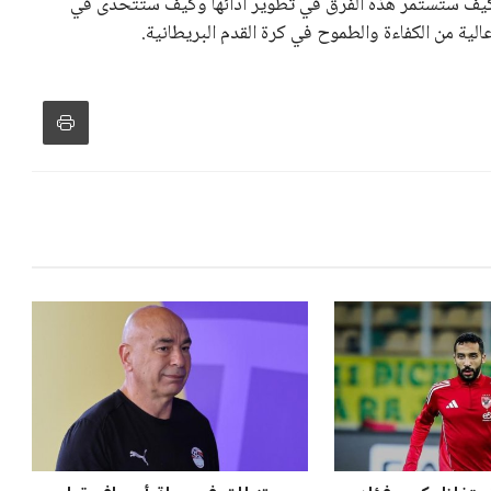
ى كيف ستستمر هذه الفرق في تطوير أدائها وكيف ستتحدّى في
لية من الكفاءة والطموح في كرة القدم البريطانية.