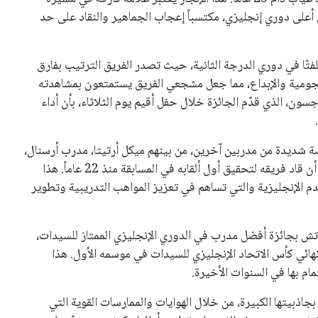
ي أعلى دوري إنجليزي، مكتسباً إعجاب الجماهير والنقاد على حد
فتًا في دوري الدرجة الثانية، حيث تصدر الفريق الترتيب بفارق
هجومية والإبداع، مما جعل مشجعي الفريق يستمتعون بمشاهدته
، الذي قدّم الجائزة خلال حفل أقيم يوم الثلاثاء، بأن أداء
فسة شديدة من مدربين آخرين، من بينهم ميكل أرتيتا، مدرب أرسنال،
الذي توج بلقب مدرب العام في الدوري الإنجليزي الممتاز، بعد أن قاد فريقه لتحقيق أول ألقابه في المسابقة منذ 22 عاماً. هذا
دم الإنجليزية والتي تساهم في تعزيز المواهب التدريبية وتطوير
لرتش بجائزة أفضل مدرب في الدوري الإنجليزي الممتاز للسيدات،
ائي كأس الاتحاد الإنجليزي للسيدات في موسمه الأول. هذا
تمام بها في السنوات الأخيرة.
جاذبيتها الكبيرة، من خلال الهوايات والممارسات القوية التي