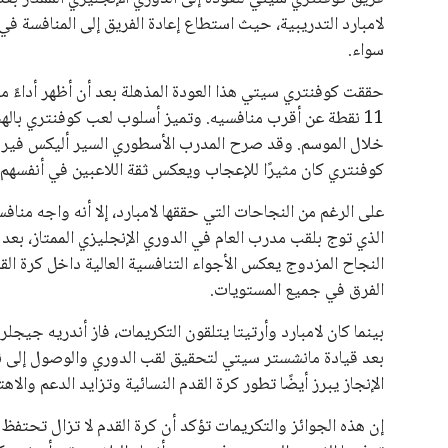
لامبارد التدريبية، حيث استطاع إعادة الفريق إلى المنافسة ف
سواء.
حققت كوفنتري سيتي هذا العودة المذهلة بعد أن أظهر أداءً مل
11 نقطة عن أقرب منافسيه. وتميز أسلوب لعب كوفنتري بال
خلال الموسم. وقد صرح المدرب الأسطوري السير أليكس فيرجسون
كوفنتري كان مثيرًا للإعجاب ويعكس ثقة اللاعبين في أنفسهم.
على الرغم من النجاحات التي حققها لامبارد، إلا أنه واجه منا
النجاح المزدوج يعكس الأجواء التنافسية العالية داخل كرة الق
الفرق في جميع المستويات.
بينما كان لامبارد وأرتيتا يتلقون التكريمات، فاز أندريه جيج
بعد قيادة مانشستر سيتي لتحقيق لقب الدوري والوصول إلى نه
الإنجاز يبرز أيضًا تطور كرة القدم النسائية وتزايد الدعم والاه
إن هذه الجوائز والتكريمات تؤكد أن كرة القدم لا تزال تحتفظ ب