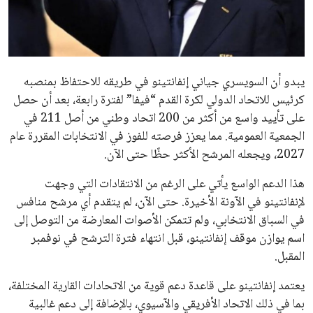
مستثمر هندي بريطاني يسعى لامتلاك حصة
في نادي ليفربول الرياضي
عمر إبراهيم
22 يوليو 2026
تحقق من قهوتك المغشوشة 7 علامات تدل
على جودتها قبل أول رشفة
خالد فؤاد
18 يوليو 2026
القائمة البريدية
انضم إلى قائمة المشتركين لدينا لتحصل على أحدث الأخبار، التحديثات
والعروض الخاصة مباشرة في صندوق بريدك
اشتراك