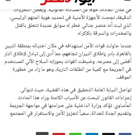
اتحادات أمريكا الجنوبية والكونكاكاف. وقد ساهمت مجموعة من
القرارات التي اتخذها في زيادة الموارد المالية لهذه الاتحادات، فضلاً
عن رفع عدد الفرق المشاركة في كأس العالم، وإطلاق بطولات دولية
جديدة تحت مظلة “فيفا”.
على الجانب الآخر، تتركز المعارضة بشكل ملحوظ داخل القارة
الأوروبية، حيث ارتفعت حدة الانتقادات الموجهة إلى إنفانتينو
بسبب التوسع المستمر في البطولات الدولية وأثر ذلك على الجدول
الزمني للمسابقات المحلية. وقد دعا رئيس رابطة الدوري الإسباني،
خافيير تيباس، إلى تنحّي إنفانتينو، معتبراً أن سياساته تضر بصناعة
كرة القدم وتزيد من ضغوط المباريات.
على الرغم من هذه الانتقادات، تشير التوقعات إلى أن إنفانتينو
يمتلك فرصًا كبيرة للفوز بولاية جديدة، خصوصًا في ظل غياب
منافس قوي يتمتع بإجماع داخل الأسرة الكروية الدولية. هذا يعزز
من فرص استمراره في قيادة “فيفا” حتى عام 2031.