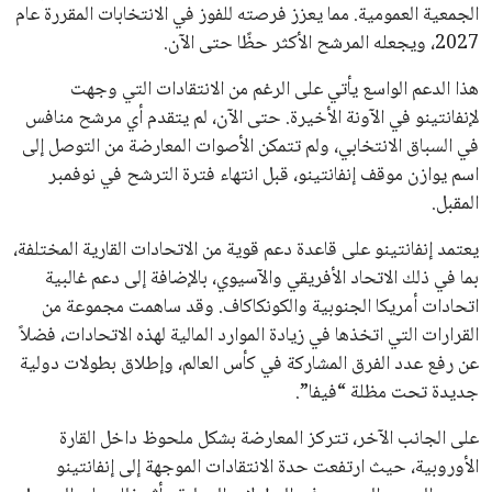
تحقق من قهوتك المغشوشة 7 علامات تدل
على جودتها قبل أول رشفة
خالد فؤاد
18 يوليو 2026
القائمة البريدية
انضم إلى قائمة المشتركين لدينا لتحصل على أحدث الأخبار، التحديثات
والعروض الخاصة مباشرة في صندوق بريدك
اشتراك
جميع الحقوق محفوظة لموقعنا ايوا مصر
سياسة الخصوصية
اتصل بنا
من نحن