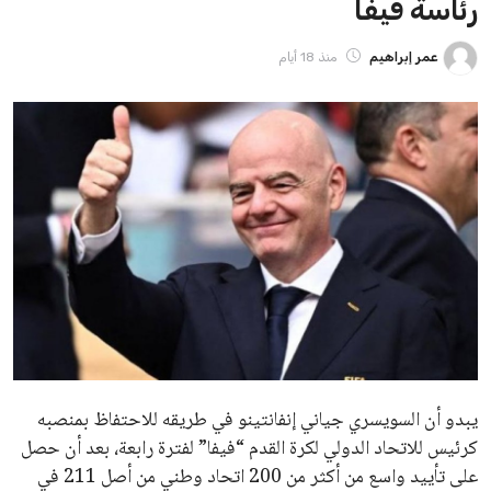
ايوا مصر
الاخبار الشائعة
إنفانتينو يخطو نحو ولاية رابعة في رئاسة فيفا
عمر إبراهيم
22 يوليو 2026
مستثمر هندي بريطاني يسعى لامتلاك حصة
في نادي ليفربول الرياضي
عمر إبراهيم
22 يوليو 2026