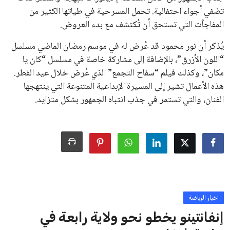
الزمني للمسابقات المحلية. وقد دعا رئيس رابطة الدوري الإسباني،
خافيير تيباس، إلى تنحّي إنفانتينو، معتبراً أن سياساته تضر بصناعة
كرة القدم وتزيد من ضغوط المباريات.
على الرغم من هذه الانتقادات، تشير التوقعات إلى أن إنفانتينو
يمتلك فرصًا كبيرة للفوز بولاية جديدة، خصوصًا في ظل غياب
منافس قوي يتمتع بإجماع داخل الأسرة الكروية الدولية. هذا يعزز
من فرص استمراره في قيادة “فيفا” حتى عام 2031.