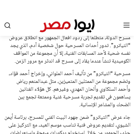
الجمعية العمومية. مما يعزز فرصته للفوز في الانتخابات المقررة عام
2027، ويجعله المرشح الأكثر حظًا حتى الآن.
هذا الدعم الواسع يأتي على الرغم من الانتقادات التي وجهت
لإنفانتينو في الآونة الأخيرة. حتى الآن، لم يتقدم أي مرشح منافس
في السباق الانتخابي، ولم تتمكن الأصوات المعارضة من التوصل إلى
اسم يوازن موقف إنفانتينو، قبل انتهاء فترة الترشح في نوفمبر
المقبل.
يعتمد إنفانتينو على قاعدة دعم قوية من الاتحادات القارية المختلفة،
بما في ذلك الاتحاد الأفريقي والآسيوي، بالإضافة إلى دعم غالبية
اتحادات أمريكا الجنوبية والكونكاكاف. وقد ساهمت مجموعة من
القرارات التي اتخذها في زيادة الموارد المالية لهذه الاتحادات، فضلاً
عن رفع عدد الفرق المشاركة في كأس العالم، وإطلاق بطولات دولية
جديدة تحت مظلة “فيفا”.
على الجانب الآخر، تتركز المعارضة بشكل ملحوظ داخل القارة
الأوروبية، حيث ارتفعت حدة الانتقادات الموجهة إلى إنفانتينو
بسبب التوسع المستمر في البطولات الدولية وأثر ذلك على الجدول