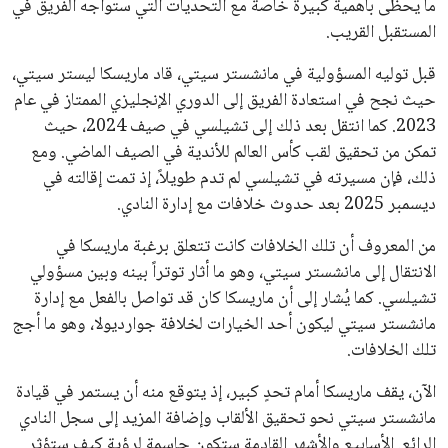
ما يحظى بأهمية كبيرة خاصة مع التحديات التي ستواجه الفريق في
المستقبل القريب.
قبل توليه المسؤولية في مانشستر سيتي، قاد ماريسكا ليستر سيتي،
حيث نجح في استعادة الفريق إلى الدوري الإنجليزي الممتاز في عام
2023. كما انتقل بعد ذلك إلى تشيلسي في صيف 2024، حيث
تمكن من تحقيق لقب كأس العالم للأندية في الصيف الماضي. ومع
ذلك، فإن مسيرته في تشيلسي لم تدم طويلاً، إذ تمت إقالته في
ديسمبر 2025 بعد حدوث خلافات مع إدارة النادي.
من المعروف أن تلك الخلافات كانت تتعلق برغبة ماريسكا في
الانتقال إلى مانشستر سيتي، وهو ما أثار توتراً بينه وبين مسؤولي
تشيلسي. كما يُشار إلى أن ماريسكا كان قد تواصل بالفعل مع إدارة
مانشستر سيتي ليكون أحد الخيارات لخلافة جوارديولا، وهو ما أجج
تلك الخلافات.
الآن، يقف ماريسكا أمام تحدٍ كبير، إذ يتوقع منه أن يستمر في قيادة
مانشستر سيتي نحو تحقيق الألقاب وإضافة المزيد إلى سجل النادي
الرائع. الأسابيع والأشهر القادمة ستكون حاسمة لرؤية كيف ستؤثر