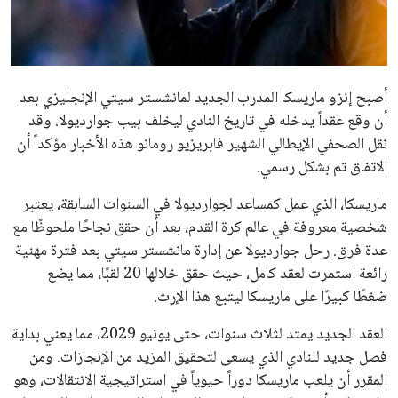
علوم وتكنولوجيا
المرأة والجمال
أصبح إنزو ماريسكا المدرب الجديد لمانشستر سيتي الإنجليزي بعد
حوادث
أن وقع عقداً يدخله في تاريخ النادي ليخلف بيب جوارديولا. وقد
نقل الصحفي الإيطالي الشهير فابريزيو رومانو هذه الأخبار مؤكداً أن
محافظات
الاتفاق تم بشكل رسمي.
ماريسكا، الذي عمل كمساعد لجوارديولا في السنوات السابقة، يعتبر
شخصية معروفة في عالم كرة القدم، بعد أن حقق نجاحًا ملحوظًا مع
عدة فرق. رحل جوارديولا عن إدارة مانشستر سيتي بعد فترة مهنية
رائعة استمرت لعقد كامل، حيث حقق خلالها 20 لقبًا، مما يضع
ضغطًا كبيرًا على ماريسكا ليتبع هذا الإرث.
العقد الجديد يمتد لثلاث سنوات، حتى يونيو 2029، مما يعني بداية
فصل جديد للنادي الذي يسعى لتحقيق المزيد من الإنجازات. ومن
المقرر أن يلعب ماريسكا دوراً حيوياً في استراتيجية الانتقالات، وهو