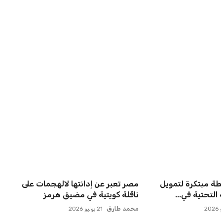
ريطاني يسعى
حسام حسن يتولى قيادة الفراعنة في
نادي ليفربول ال...
أول مواجهة رسمية بعد ك...
عمر إبراهيم
21 يوليو 2026