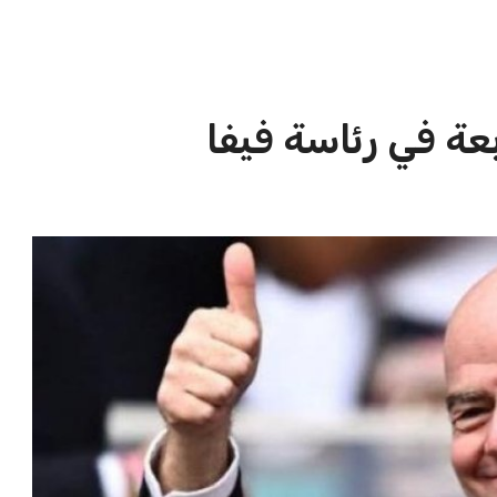
الاخبار الشائعة
ا
إنفانتينو يخطو نحو ولاية رابعة في
ا
رئاسة فيفا
ا
عمر إبراهيم
22 يوليو 2026
مستثمر هندي بريطاني يسعى لامتلاك
حصة في نادي ليفربول الرياضي
عمر إبراهيم
22 يوليو 2026
تحقق من قهوتك المغشوشة 7 علامات
تدل على جودتها قبل أول رشفة