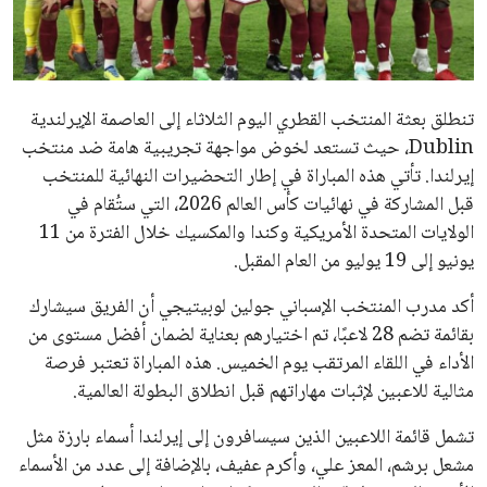
علوم وتكنولوجيا
المرأة والجمال
تنطلق بعثة المنتخب القطري اليوم الثلاثاء إلى العاصمة الإيرلندية
حوادث
Dublin، حيث تستعد لخوض مواجهة تجريبية هامة ضد منتخب
إيرلندا. تأتي هذه المباراة في إطار التحضيرات النهائية للمنتخب
محافظات
قبل المشاركة في نهائيات كأس العالم 2026، التي ستُقام في
الولايات المتحدة الأمريكية وكندا والمكسيك خلال الفترة من 11
يونيو إلى 19 يوليو من العام المقبل.
أكد مدرب المنتخب الإسباني جولين لوبيتيجي أن الفريق سيشارك
بقائمة تضم 28 لاعبًا، تم اختيارهم بعناية لضمان أفضل مستوى من
الأداء في اللقاء المرتقب يوم الخميس. هذه المباراة تعتبر فرصة
مثالية للاعبين لإثبات مهاراتهم قبل انطلاق البطولة العالمية.
تشمل قائمة اللاعبين الذين سيسافرون إلى إيرلندا أسماء بارزة مثل
مشعل برشم، المعز علي، وأكرم عفيف، بالإضافة إلى عدد من الأسماء