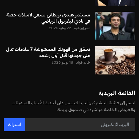
يبدو أن السويسري جياني إنفانتينو في طريقه للاحتفاظ بمنصبه
كرئيس للاتحاد الدولي لكرة القدم “فيفا” لفترة رابعة، بعد أن حصل
على تأييد واسع من أكثر من 200 اتحاد وطني من أصل 211 في
الجمعية العمومية. مما يعزز فرصته للفوز في الانتخابات المقررة عام
2027، ويجعله المرشح الأكثر حظًا حتى الآن.
هذا الدعم الواسع يأتي على الرغم من الانتقادات التي وجهت
لإنفانتينو في الآونة الأخيرة. حتى الآن، لم يتقدم أي مرشح منافس
في السباق الانتخابي، ولم تتمكن الأصوات المعارضة من التوصل إلى
اسم يوازن موقف إنفانتينو، قبل انتهاء فترة الترشح في نوفمبر
المقبل.
يعتمد إنفانتينو على قاعدة دعم قوية من الاتحادات القارية المختلفة،
بما في ذلك الاتحاد الأفريقي والآسيوي، بالإضافة إلى دعم غالبية