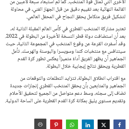
الأخرى التي تمثل قوة المنتخب. كما تم استبعاد سبعة لاعبين من
القائمة النهائية بعد تقييم دقيق من قبل الجهاز الفني، في محاولة
لتشكيل فريق متكامل يحقق النجاح في المحفل العالمي.
تعتبر مشاركة المنتخب القطري في كأس العالم المقبلة الثانية له،
بعد أن استضافت دولة قطر النسخة الأخيرة من البطولة في 2022.
وقد أسفرت القرعة عن وقوع المنتخب في المجموعة الثانية، حيث
سيتنافس مع منتخبات كندا وسويسرا والبوسنة والهرسك. تأمل
الجماهير أن يظهر الفريق أداءً متميزاً يعكس تطور كرة القدم
القطرية ويحقق نتائج إيجابية خلال البطولة.
مع اقتراب انطلاق البطولة، تتزايد التطلعات والتوقعات من
الجماهير والمتابعين بأن يحقق المنتخب القطري إنجازات جديدة
تضاف إلى سجله، وسط دعم متواصل من الجميع لتحقيق الأحلام
وتقديم مستوى يليق بمكانة كرة القدم القطرية على الساحة الدولية.