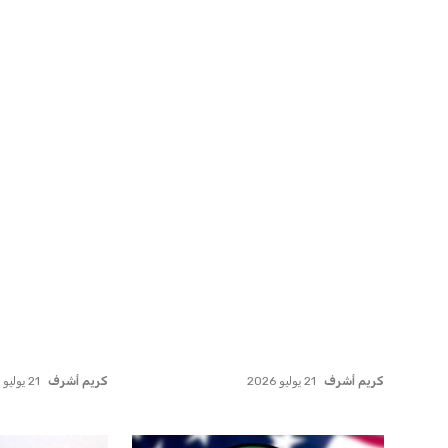
اخبار ذات صلة
صفقة سوبر تعوض ماييلي شالوليلي
مستثمر هندي ب
وماباسا هدف بيراميدز الر...
لامتلاك حصة في 
عمر إبراهيم
21 يوليو 2026
عمر إبراهيم
22 يوليو 2026