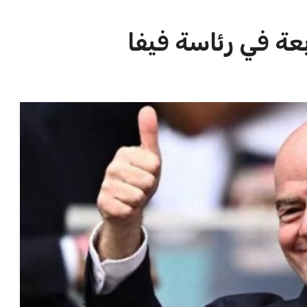
الاخبار الشائعة
ا
إنفانتينو يخطو نحو ولاية رابعة في
ا
رئاسة فيفا
ا
عمر إبراهيم
22 يوليو 2026
مستثمر هندي بريطاني يسعى لامتلاك
حصة في نادي ليفربول الرياضي
عمر إبراهيم
22 يوليو 2026
تحقق من قهوتك المغشوشة 7 علامات
تدل على جودتها قبل أول رشفة
خالد فؤاد
18 يوليو 2026