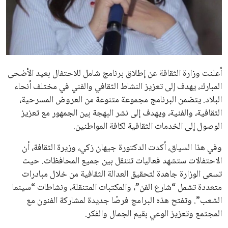
علوم وتكنولوجيا
المرأة والجمال
حوادث
أعلنت وزارة الثقافة عن إطلاق برنامج شامل للاحتفال بعيد الأضحى
المبارك، يهدف إلى تعزيز النشاط الثقافي والفني في مختلف أنحاء
محافظات
البلاد. يتضمن البرنامج مجموعة متنوعة من العروض المسرحية،
الثقافية، والفنية، ويهدف إلى نشر البهجة بين الجمهور مع تعزيز
الوصول إلى الخدمات الثقافية لكافة المواطنين.
وفي هذا السياق، أكدت الدكتورة جيهان زكي، وزيرة الثقافة، أن
الاحتفالات ستشهد فعاليات تتنقل بين جميع المحافظات. حيث
تسعى الوزارة جاهدة لتحقيق العدالة الثقافية من خلال مبادرات
متعددة تشمل “شارع الفن”، والمكتبات المتنقلة، ونشاطات “سينما
الشعب”. وتفتح هذه البرامج فرصًا جديدة لمشاركة الفنون مع
المجتمع وتعزيز الوعي بقيم الجمال والفكر.