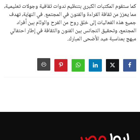
كما ستقوم المكتبات الكبرى بتنظيم ندوات ثقافية وجولات تعليمية،
مما يعزز من ثقافة القراءة والفنون في المجتمع. في النهاية، تهدف
جميع هذه الفعاليات إلى خلق روح من الفرح والوئام بين أفراد
المجتمع، وتحقيق التجانس بين الفنون والثقافة في إطار احتفالي
مبهج بمناسبة عيد الأضحى المبارك.