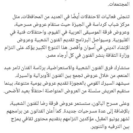
المجتمعات.
تتجلى فعاليات الاحتفالات أيضًا في العديد من المحافظات، مثل
مركز شباب كرداسة في الجيزة حيث ستقام عروض مسرحية،
وعروض فرقة الموسيقى العربية في الفيوم، واحتفالات فنية في
القليوبية. وسيواصل البرنامج تقديم الفنون الشعبية وعروض
الإنشاد الديني في أسوان وأقصر. هذا التنوع الكبير يؤكد على التزام
وزارة الثقافة بنشر الفنون في كل أرجاء مصر.
ستشارك فرق الفنون الشعبية والاستعراضية، برئاسة الفنان تامر عبد
المنعم، من خلال عروض تجمع بين الفنون الأوبرالية والسيرك.
سيشهد السيرك القومي بالعجوزة تقديم عروض يومية متنوعة، بينما
ستقيم العريش سلسلة من العروض المتواصلة احتفالًا بعيد الأضحى.
وعلى مسرح البالون، ستستمر عروض فرقة رضا للفنون الشعبية،
بالإضافة إلى عدة مسرحيات جديدة. كما أعلن الفنانون عن برامجهم
لشهر يونيو المقبل، مؤكدين التزامهم بتقديم محتوى ثقافي يمزج
بين الترفيه والتنوير.