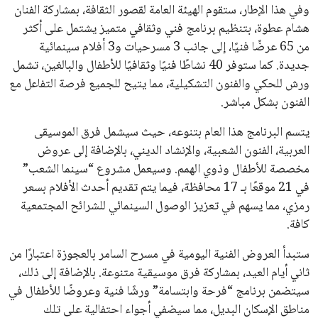
وفي هذا الإطار، ستقوم الهيئة العامة لقصور الثقافة، بمشاركة الفنان
هشام عطوة، بتنظيم برنامج فني وثقافي متميز يشتمل على أكثر
من 65 عرضًا فنيًا، إلى جانب 3 مسرحيات و3 أفلام سينمائية
جديدة. كما ستوفر 40 نشاطًا فنيًا وثقافيًا للأطفال والبالغين، تشمل
ورش للحكي والفنون التشكيلية، مما يتيح للجميع فرصة التفاعل مع
الفنون بشكل مباشر.
يتسم البرنامج هذا العام بتنوعه، حيث سيشمل فرق الموسيقى
العربية، الفنون الشعبية، والإنشاد الديني، بالإضافة إلى عروض
مخصصة للأطفال وذوي الهمم. وسيعمل مشروع “سينما الشعب”
في 21 موقعًا بـ 17 محافظة، فيما يتم تقديم أحدث الأفلام بسعر
رمزي، مما يسهم في تعزيز الوصول السينمائي للشرائح المجتمعية
كافة.
ستبدأ العروض الفنية اليومية في مسرح السامر بالعجوزة اعتبارًا من
ثاني أيام العيد، بمشاركة فرق موسيقية متنوعة. بالإضافة إلى ذلك،
سيتضمن برنامج “فرحة وابتسامة” ورشًا فنية وعروضًا للأطفال في
مناطق الإسكان البديل، مما سيضفي أجواء احتفالية على تلك