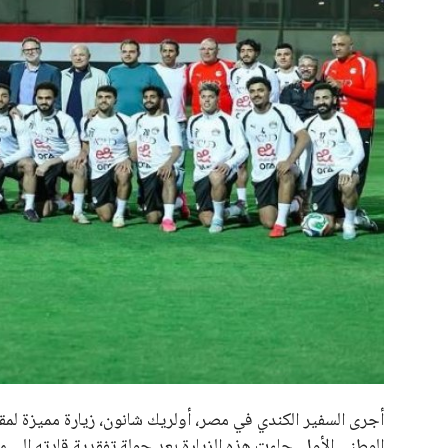
علوم وتكنولوجيا
المرأة والجمال
حوادث
محافظات
يبدو أن السويسري جياني إنفانتينو في طريقه للاحتفاظ بمنصبه