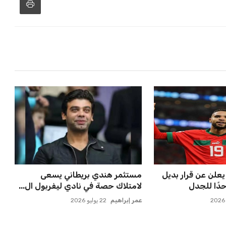
حتفاظ بكريم فؤاد
مصر تحقق قفزة قوية في تصنيف
ة للجماهير
فيفا بارتفاع 5 مراكز ماذا ي...
عمر إبراهيم
21 يوليو 2026