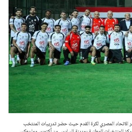
 كرئيس للاتحاد الدولي لكرة القدم “فيفا” لفترة رابعة، بعد أن
حصل على تأييد واسع من أكثر من 200 اتحاد وطني من أصل 211 في الجمعية العمومية. مما يعزز فرصته للفوز في الانتخابات