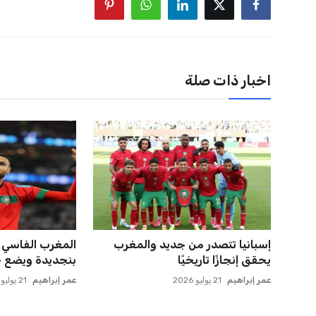
اخبار ذات صلة
ميسي يعود إلى مسقط رأسه في
الأهلي يخطط للا
روساريو للاسترخاء بعد الهزيم...
في مفاجأة سانح
عمر إبراهيم
21 يوليو 2026
عمر إبراهيم
22 يوليو 2026