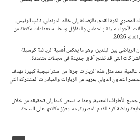
نفانتينو في الآونة الأخيرة. حتى الآن، لم يتقدم أي مرشح منافس
 إلى اسم يوازن موقف إنفانتينو، قبل انتهاء فترة الترشح في
تلفة، بما في ذلك الاتحاد الأفريقي والآسيوي، بالإضافة إلى دعم
عة من القرارات التي اتخذها في زيادة الموارد المالية لهذه
، وإطلاق بطولات دولية جديدة تحت مظلة “فيفا”.
لأوروبية، حيث ارتفعت حدة الانتقادات الموجهة إلى إنفانتينو
دول الزمني للمسابقات المحلية. وقد دعا رئيس رابطة الدوري
اساته تضر بصناعة كرة القدم وتزيد من ضغوط المباريات.
و يمتلك فرصًا كبيرة للفوز بولاية جديدة، خصوصًا في ظل غياب
زز من فرص استمراره في قيادة “فيفا” حتى عام 2031.