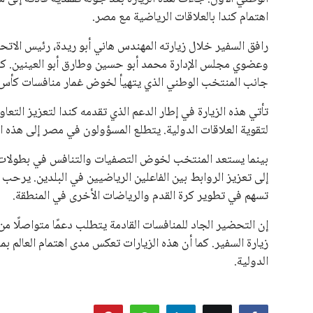
المقررة عام 2027، ويجعله المرشح الأكثر حظًا حتى الآن.
هذا الدعم الواسع يأتي على الرغم من الانتقادات التي وجهت لإ
في السباق الانتخابي، ولم تتمكن الأصوات المعارضة من التوصل
نوفمبر المقبل.
يعتمد إنفانتينو على قاعدة دعم قوية من الاتحادات القارية المخ
غالبية اتحادات أمريكا الجنوبية والكونكاكاف. وقد ساهمت مجمو
الاتحادات، فضلاً عن رفع عدد الفرق المشاركة في كأس العالم
على الجانب الآخر، تتركز المعارضة بشكل ملحوظ داخل القارة ا
بسبب التوسع المستمر في البطولات الدولية وأثر ذلك على الج
الإسباني، خافيير تيباس، إلى تنحّي إنفانتينو، معتبراً أن سي
على الرغم من هذه الانتقادات، تشير التوقعات إلى أن إنفانتين
منافس قوي يتمتع بإجماع داخل الأسرة الكروية الدولية. هذا يع