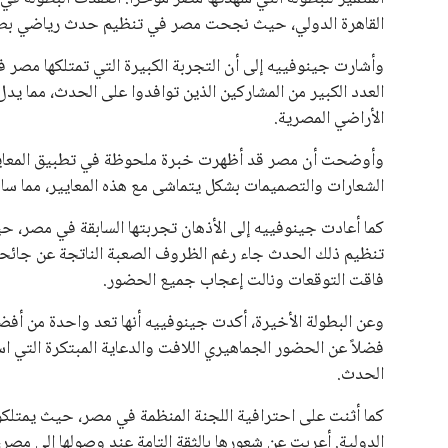
القاهرة الدولي، حيث نجحت مصر في تنظيم حدث رياضي بطا
وأشارت جينوفييه إلى أن التجربة الكبيرة التي تمتلكها مص
العدد الكبير من المشاركين الذين توافدوا على الحدث، مما يدل 
الأراضي المصرية.
وأوضحت أن مصر قد أظهرت خبرة ملحوظة في تطبيق المعايير 
الشعارات والتصميمات بشكل يتماشى مع هذه المعايير، مما س
تنظيم ذلك الحدث جاء رغم الظروف الصعبة الناتجة عن جائح
فاقت التوقعات ونالت إعجاب جميع الحضور.
وعن البطولة الأخيرة، أكدت جينوفييه أنها تعد واحدة من أفضل 
فضلاً عن الحضور الجماهيري اللافت والدعاية المبتكرة التي اس
الحدث.
كما أثنت على احترافية اللجنة المنظمة في مصر، حيث يمتلكو
الدولية. أعربت عن شعورها بالثقة التامة عند وصولها إلى 