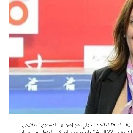
ف التابعة للاتحاد الدولي، عن إعجابها بالمستوى التنظيمي
المتميز للبطولة التي شهدتها مصر مؤخراً. انعقدت البطولة في الفترة من 22 إلى 24 مايو بمجمع الصالات المغطاة في استاد