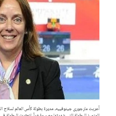
علوم وتكنولوجيا
المرأة والجمال
حوادث
محافظات
أعربت مارجورى جينوفييه، مديرة بطولة كأس العالم لسلاح السي