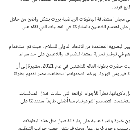
بع فريد.
ر في مجال استضافة البطولات الرياضية برزت بشكل واضح من خلال
على اهتمام اللاعبين بالمشاركة في الفعاليات التي تقام على
البصرية المعتمدة من الاتحاد الدولي للسلاح، حيث تم استخدام
اهم في توفير تجربة ممتعة للضيوف واللاعبين على حد سواء.
كما أعادت جينوفييه إلى الأذهان تجربتها السابقة في مصر، حيث حضرت بطولة العالم للناشئين في عام 2021، مشيرة إلى أن
ة فيروس كورونا. ورغم التحديات، استطاعت مصر تقديم بطولة
ذكرياتها، نظراً للأجواء الرائعة التي سادت خلال المنافسات،
تخدمت التصاميم الفرعونية، مما أضفى طابعاً استثنائيًا على
ن خبرة وقدرة عالية على إدارة تفاصيل مثل هذه البطولات
مصر، بسبب وجود فريق عمل محترف يتقن جميع جوانب التنظيم.