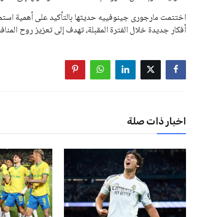
اختتمت مارجورى جينوفييه حديثها بالتأكيد على أهمية استمرا
أفكار جديدة خلال الفترة المقبلة، تهدف إلى تعزيز روح المنا
اخبار ذات صلة