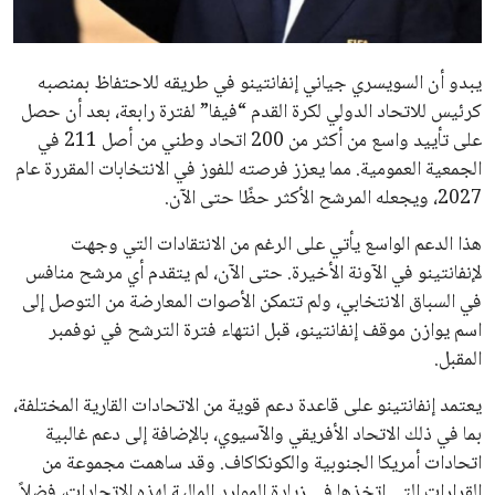
مستثمر هندي بريطاني يسعى لامتلاك حصة
في نادي ليفربول الرياضي
عمر إبراهيم
22 يوليو 2026
تحقق من قهوتك المغشوشة 7 علامات تدل
على جودتها قبل أول رشفة
خالد فؤاد
18 يوليو 2026
القائمة البريدية
انضم إلى قائمة المشتركين لدينا لتحصل على أحدث الأخبار، التحديثات
والعروض الخاصة مباشرة في صندوق بريدك
اشتراك