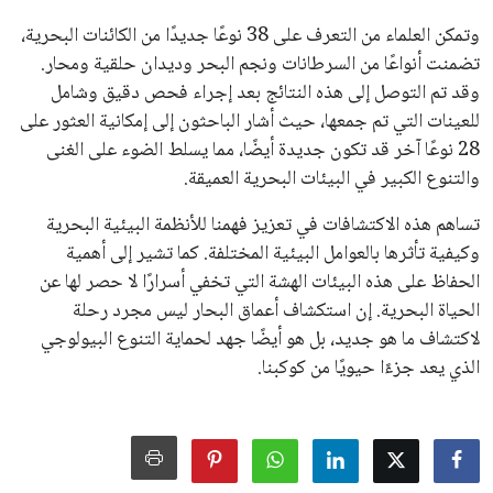
عن رفع عدد الفرق المشاركة في كأس العالم، وإطلاق بطولات دولية
جديدة تحت مظلة “فيفا”.
على الجانب الآخر، تتركز المعارضة بشكل ملحوظ داخل القارة
الأوروبية، حيث ارتفعت حدة الانتقادات الموجهة إلى إنفانتينو
بسبب التوسع المستمر في البطولات الدولية وأثر ذلك على الجدول
الزمني للمسابقات المحلية. وقد دعا رئيس رابطة الدوري الإسباني،
خافيير تيباس، إلى تنحّي إنفانتينو، معتبراً أن سياساته تضر بصناعة
كرة القدم وتزيد من ضغوط المباريات.
على الرغم من هذه الانتقادات، تشير التوقعات إلى أن إنفانتينو
يمتلك فرصًا كبيرة للفوز بولاية جديدة، خصوصًا في ظل غياب
منافس قوي يتمتع بإجماع داخل الأسرة الكروية الدولية. هذا يعزز
من فرص استمراره في قيادة “فيفا” حتى عام 2031.