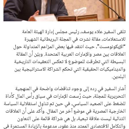
علوم وتكنولوجيا
المرأة والجمال
تلقى السفير علاء يوسف، رئيس مجلس إدارة الهيئة العامة
حوادث
للاستعلامات، مقالة نشرت في المجلة البريطانية الشهيرة
“الإيكونومست”، حيث انتقد فيها بعض المزاعم المتداولة حول
محافظات
العلاقات بين مصر والإمارات العربية المتحدة. وبيّن أن المقالة
البسيطة التي تطرقت للموضوع لا تعكس التعقيدات التاريخية
والديناميكيات الحقيقية التي تحكم الشراكة الاستراتيجية بين
البلدين.
أشار السفير في رده إلى وجود تناقضات واضحة في المنهجية
التحريرية للمجلة، حيث رُسمت الإمارات في سياق رأس المال كأداة
للضغط على الصعيد السياسي، في حين تم تناول استقلالية السياسة
الخارجية المصرية في موضع آخر من المقال. وأكد على أن العلاقات
الثنائية ليست علاقة تبعية، بل هي شراكة قائمة على التعاون
والتكامل الاقتصادي الممتد منذ عقود، مدعومة بالزيادة المستمرة في