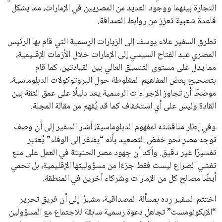
التجارة بينهما ووجود العديد من المصريين في الإمارات، مما يشكل
قاعدة شعبية تعزز من روابط الصداقة.
تطرق السفير علاء يوسف إلى الزيارات الرسمية التي قام بها الرئيس
المصري عبد الفتاح السيسي إلى الإمارات خلال الأزمات الإقليمية،
مما يدل على مستوى التنسيق العالي بين القيادتين. كما قام
بتصحيح بعض المفاهيم المغلوطة حول البروتوكولات الدبلوماسية،
موضحًا أن تجاوز الإجراءات الرسمية يعد دليلًا على عمق الثقة بين
القادة وليس على أي استخفاف كما قد يُفهم من مقالة المجلة.
وفي إطار مناقشته لمفهوم الدبلوماسية، أشار السفير إلى أن وصف
توجه مصر نحو خفض التصعيد بأنه “يفتقر إلى الوفاء” يُعتبر
تفسيرًا غير دقيق. وأكد أن جهود مصر الحثيثة في العمل على منع
تفشي الصراع ليست فقط جزءًا من مسؤوليتها الإقليمية، بل تحمي
أيضًا مصالح كل من الإمارات وشركاء آخرين في المنطقة.
اختتم السفير رده بمسألة المصداقية، مشيرًا إلى أن فريق تحرير
“الإيكونومست” تجاهل دعوة رسمية سابقة للاجتماع مع المسؤولين